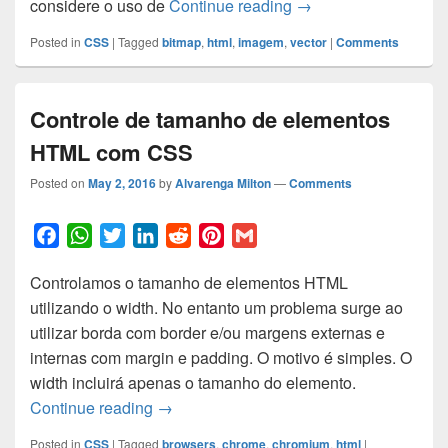
Imagens Bitmap vs Ve
considere o uso de
Continue reading
→
o
p
r
I
e
k
p
n
s
Posted in
CSS
|
Tagged
bitmap
,
html
,
imagem
,
vector
|
Comments
t
Controle de tamanho de elementos
HTML com CSS
Posted on
May 2, 2016
by
Alvarenga Milton
—
Comments
F
W
T
L
R
P
G
a
h
w
i
e
i
m
Controlamos o tamanho de elementos HTML
c
a
i
n
d
n
a
utilizando o width. No entanto um problema surge ao
e
t
t
k
d
t
i
utilizar borda com border e/ou margens externas e
b
s
t
e
i
e
l
internas com margin e padding. O motivo é simples. O
o
A
e
d
t
r
width incluirá apenas o tamanho do elemento.
o
p
r
I
e
Controle de tamanho de elementos HT
Continue reading
→
k
p
n
s
t
Posted in
CSS
|
Tagged
browsers
,
chrome
,
chromium
,
html
|