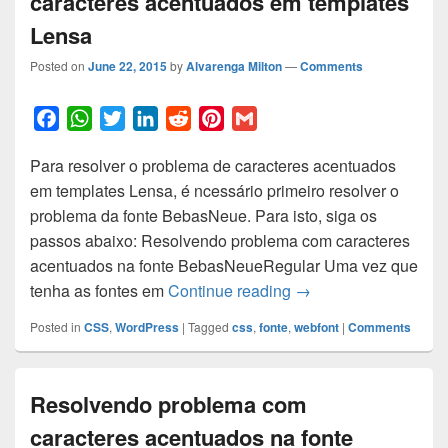
caracteres acentuados em templates
Lensa
Posted on
June 22, 2015
by
Alvarenga Milton
—
Comments
F
W
T
L
R
P
G
a
h
w
i
e
i
m
Para resolver o problema de caracteres acentuados
c
a
i
n
d
n
a
em templates Lensa, é ncessário primeiro resolver o
e
t
t
k
d
t
i
problema da fonte BebasNeue. Para isto, siga os
b
s
t
e
i
e
l
passos abaixo: Resolvendo problema com caracteres
o
A
e
d
t
r
acentuados na fonte BebasNeueRegular Uma vez que
o
p
r
I
e
Resolvendo o proble
tenha as fontes em
Continue reading
→
k
p
n
s
t
Posted in
CSS
,
WordPress
|
Tagged
css
,
fonte
,
webfont
|
Comments
Resolvendo problema com
caracteres acentuados na fonte