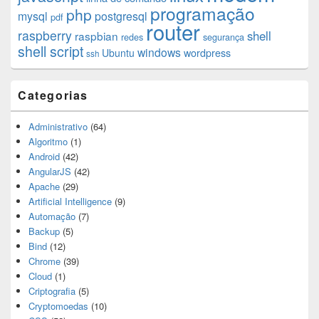
programação
php
mysql
postgresql
pdf
router
raspberry
shell
raspbian
redes
segurança
shell script
windows
Ubuntu
wordpress
ssh
Categorias
Administrativo
(64)
Algoritmo
(1)
Android
(42)
AngularJS
(42)
Apache
(29)
Artificial Intelligence
(9)
Automação
(7)
Backup
(5)
Bind
(12)
Chrome
(39)
Cloud
(1)
Criptografia
(5)
Cryptomoedas
(10)