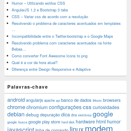
Humor – Utilizando estilos CSS
AngularJS 1.2 e Bootstrap 3 tabs
CSS – Variar css de acordo com a resolução
Resolvendo o problema de caracteres acentuados em templates
...
Incompatibilidade entre o Twitter-bootstrap e o Google Maps
Resolvendo problema com caracteres acentuados na fonte
Bebas...
Como converter Font Awesome Icons to png
Qual é a cor da hora atual?
Diferença entre Design Responsive e Adaptive
Palavras-chave
android
angularjs
banco de dados
browsers
apache
api
Bitcoin
chrome
css
configurações
chromium
curiosidades
google
debian
dica
debug
depuração
dns
eletrônica
html
humor
hardware
google play store
google. busca
hard disk
modem
linux
javascript
linha de comando