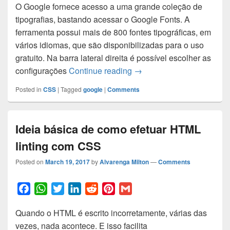
O Google fornece acesso a uma grande coleção de
c
a
i
n
d
n
a
tipografias, bastando acessar o Google Fonts. A
e
t
t
k
d
t
i
ferramenta possui mais de 800 fontes tipográficas, em
b
s
t
e
i
e
l
vários idiomas, que são disponibilizadas para o uso
o
A
e
d
t
r
gratuito. Na barra lateral direita é possível escolher as
o
p
r
I
e
Google – Base de dados de
configurações
Continue reading
→
k
p
n
s
t
Posted in
CSS
|
Tagged
google
|
Comments
Ideia básica de como efetuar HTML
linting com CSS
Posted on
March 19, 2017
by
Alvarenga Milton
—
Comments
F
W
T
L
R
P
G
a
h
w
i
e
i
m
Quando o HTML é escrito incorretamente, várias das
c
a
i
n
d
n
a
vezes, nada acontece. E isso facilita
e
t
t
k
d
t
i