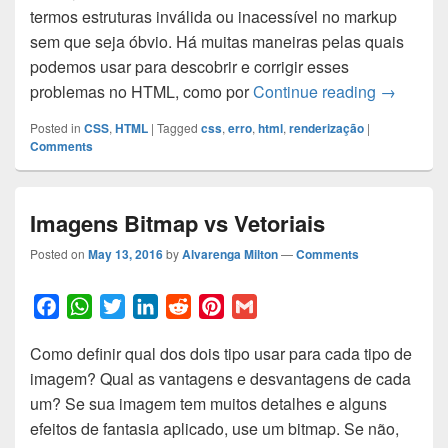
termos estruturas inválida ou inacessível no markup
b
s
t
e
i
e
l
sem que seja óbvio. Há muitas maneiras pelas quais
o
A
e
d
t
r
podemos usar para descobrir e corrigir esses
o
p
r
I
e
Ideia bás
problemas no HTML, como por
Continue reading
→
k
p
n
s
t
Posted in
CSS
,
HTML
|
Tagged
css
,
erro
,
html
,
renderização
|
Comments
Imagens Bitmap vs Vetoriais
Posted on
May 13, 2016
by
Alvarenga Milton
—
Comments
F
W
T
L
R
P
G
a
h
w
i
e
i
m
Como definir qual dos dois tipo usar para cada tipo de
c
a
i
n
d
n
a
imagem? Qual as vantagens e desvantagens de cada
e
t
t
k
d
t
i
um? Se sua imagem tem muitos detalhes e alguns
b
s
t
e
i
e
l
efeitos de fantasia aplicado, use um bitmap. Se não,
o
A
e
d
t
r