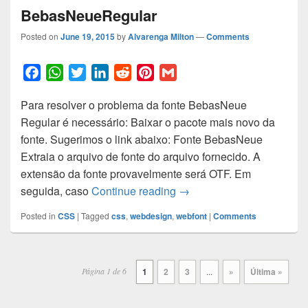
BebasNeueRegular
Posted on
June 19, 2015
by
Alvarenga Milton
—
Comments
F
W
T
L
R
P
G
a
h
w
i
e
i
m
Para resolver o problema da fonte BebasNeue
c
a
i
n
d
n
a
Regular é necessário: Baixar o pacote mais novo da
e
t
t
k
d
t
i
fonte. Sugerimos o link abaixo: Fonte BebasNeue
b
s
t
e
i
e
l
Extraia o arquivo de fonte do arquivo fornecido. A
o
A
e
d
t
r
extensão da fonte provavelmente será OTF. Em
o
p
r
I
e
Resolvendo problema com
seguida, caso
Continue reading
→
k
p
n
s
t
Posted in
CSS
|
Tagged
css
,
webdesign
,
webfont
|
Comments
Post
navigation
Página 1 de 6
1
2
3
...
»
Última »