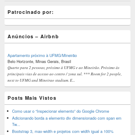
Primary
Patrocinado por:
Sidebar
Widget
Area
Anúncios – Airbnb
Apartamento próximo à UFMG/Mineirão
Belo Horizonte, Minas Gerais, Brasil
Quarto para 2 pessoas, próximo à UFMG e ao Mineirão. Próximo às
principais vias de acesso ao centro / zona sul. *** Room for 2 people,
next to UFMG and Mineirao stadium. E...
Posts Mais Vistos
Como usar o “Inspecionar elemento” do Google Chrome
Adicionando borda a elemento div dimensionado com span em
Tw...
Bootstrap 3, max-width e projetos com width igual a 100%