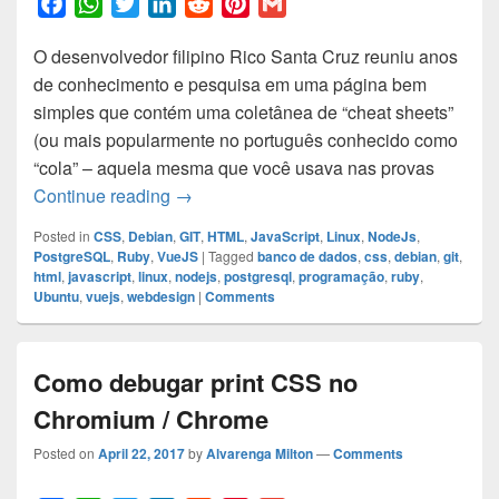
F
W
T
L
R
P
G
a
h
w
i
e
i
m
O desenvolvedor filipino Rico Santa Cruz reuniu anos
c
a
i
n
d
n
a
de conhecimento e pesquisa em uma página bem
e
t
t
k
d
t
i
simples que contém uma coletânea de “cheat sheets”
b
s
t
e
i
e
l
(ou mais popularmente no português conhecido como
o
A
e
d
t
r
“cola” – aquela mesma que você usava nas provas
o
p
r
I
e
300+ web development cheat sheets
Continue reading
→
k
p
n
s
t
Posted in
CSS
,
Debian
,
GIT
,
HTML
,
JavaScript
,
Linux
,
NodeJs
,
PostgreSQL
,
Ruby
,
VueJS
|
Tagged
banco de dados
,
css
,
debian
,
git
,
html
,
javascript
,
linux
,
nodejs
,
postgresql
,
programação
,
ruby
,
Ubuntu
,
vuejs
,
webdesign
|
Comments
Como debugar print CSS no
Chromium / Chrome
Posted on
April 22, 2017
by
Alvarenga Milton
—
Comments