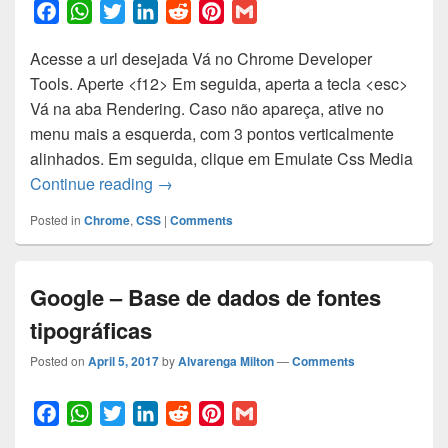
F
W
T
L
R
P
G
a
h
w
i
e
i
m
Acesse a url desejada Vá no Chrome Developer
c
a
i
n
d
n
a
Tools. Aperte <f12> Em seguida, aperta a tecla <esc>
e
t
t
k
d
t
i
Vá na aba Rendering. Caso não apareça, ative no
b
s
t
e
i
e
l
menu mais a esquerda, com 3 pontos verticalmente
o
A
e
d
t
r
alinhados. Em seguida, clique em Emulate Css Media
o
p
r
I
e
Como debugar print CSS no Chromium /
Continue reading
→
k
p
n
s
t
Posted in
Chrome
,
CSS
|
Comments
Google – Base de dados de fontes
tipográficas
Posted on
April 5, 2017
by
Alvarenga Milton
—
Comments
F
W
T
L
R
P
G
a
h
w
i
e
i
m