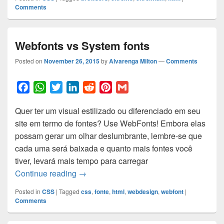
Comments
Webfonts vs System fonts
Posted on
November 26, 2015
by
Alvarenga Milton
—
Comments
F
W
T
L
R
P
G
a
h
w
i
e
i
m
Quer ter um visual estilizado ou diferenciado em seu
c
a
i
n
d
n
a
site em termo de fontes? Use WebFonts! Embora elas
e
t
t
k
d
t
i
possam gerar um olhar deslumbrante, lembre-se que
b
s
t
e
i
e
l
cada uma será baixada e quanto mais fontes você
o
A
e
d
t
r
tiver, levará mais tempo para carregar
o
p
r
I
e
Webfonts vs System fonts
Continue reading
→
k
p
n
s
t
Posted in
CSS
|
Tagged
css
,
fonte
,
html
,
webdesign
,
webfont
|
Comments