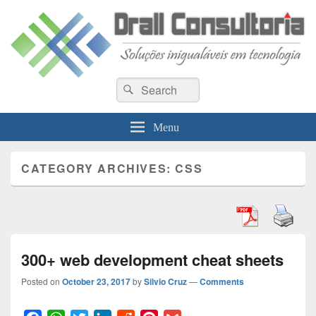
Drall Dev Community
Search
Blog de compartilhamento de informações de desenvolvimento de sistemas
Search
for:
Menu
CATEGORY ARCHIVES:
CSS
300+ web development cheat sheets
Posted on
October 23, 2017
by
Silvio Cruz
—
Comments