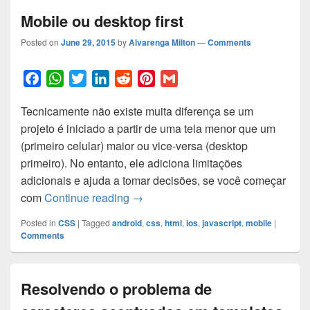
Mobile ou desktop first
Posted on
June 29, 2015
by
Alvarenga Milton
—
Comments
F
W
T
L
R
P
G
a
h
w
i
e
i
m
Tecnicamente não existe muita diferença se um
c
a
i
n
d
n
a
projeto é iniciado a partir de uma tela menor que um
e
t
t
k
d
t
i
(primeiro celular) maior ou vice-versa (desktop
b
s
t
e
i
e
l
primeiro). No entanto, ele adiciona limitações
o
A
e
d
t
r
adicionais e ajuda a tomar decisões, se você começar
o
p
r
I
e
Mobile ou desktop first
com
Continue reading
→
k
p
n
s
t
Posted in
CSS
|
Tagged
android
,
css
,
html
,
ios
,
javascript
,
mobile
|
Comments
Resolvendo o problema de