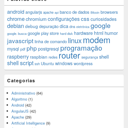
android
angularjs
banco de dados
browsers
apache
api
Bitcoin
chrome
css
configurações
chromium
curiosidades
google
debian
dica
debug
depuração
dns
eletrônica
html
humor
hardware
google play store
google. busca
hard disk
modem
linux
javascript
linha de comando
programação
php
mysql
postgresql
pdf
router
raspberry
shell
raspbian
redes
segurança
shell script
windows
Ubuntu
wordpress
ssh
Categorias
Administrativo
(64)
Algoritmo
(1)
Android
(42)
AngularJS
(42)
Apache
(29)
Artificial Intelligence
(9)