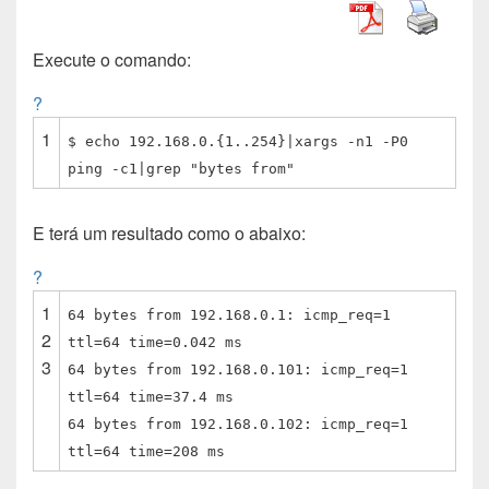
c
a
i
n
d
n
a
e
t
t
k
d
t
i
Execute o comando:
b
s
t
e
i
e
l
o
A
e
d
t
r
?
o
p
r
I
e
1
k
p
n
s
$ echo 192.168.0.{1..254}|xargs -n1 -P0
t
ping -c1|grep "bytes from"
E terá um resultado como o abaixo:
?
1
64 bytes from 192.168.0.1: icmp_req=1
2
ttl=64 time=0.042 ms
3
64 bytes from 192.168.0.101: icmp_req=1
ttl=64 time=37.4 ms
64 bytes from 192.168.0.102: icmp_req=1
ttl=64 time=208 ms