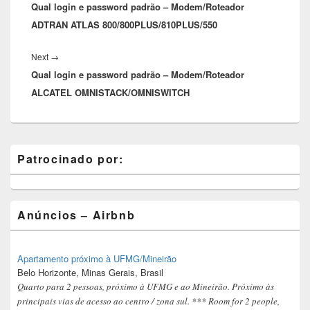
Qual login e password padrão – Modem/Roteador
post:
ADTRAN ATLAS 800/800PLUS/810PLUS/550
Next
Next
→
Qual login e password padrão – Modem/Roteador
post:
ALCATEL OMNISTACK/OMNISWITCH
Primary
Patrocinado por:
Sidebar
Widget
Area
Anúncios – Airbnb
Apartamento próximo à UFMG/Mineirão
Belo Horizonte, Minas Gerais, Brasil
Quarto para 2 pessoas, próximo à UFMG e ao Mineirão. Próximo às
principais vias de acesso ao centro / zona sul. *** Room for 2 people,