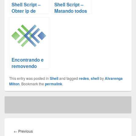
Shell Script –
Shell Script –
Obter ip de
Matando todos
máquinas Unix-
os processo de
like em uma
um usuário
rede
Encontrando e
removendo
pacotes
This entry was posted in
desnecessários
Shell
and tagged
redes
,
shell
by
Alvarenga
Milton
. Bookmark the
permalink
.
no Debian
Post
navigation
Previous
←
Previous