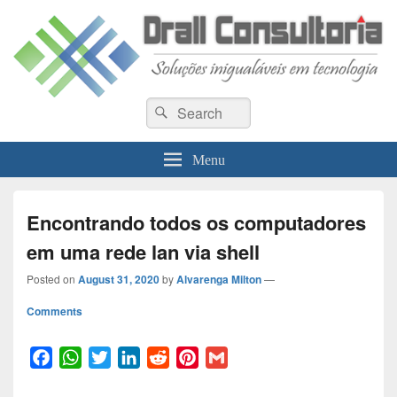
Drall Dev Community
Search
Blog de compartilhamento de informações de desenvolvimento de sistemas
Search
for:
Menu
Encontrando todos os computadores
em uma rede lan via shell
Posted on
August 31, 2020
by
Alvarenga Milton
—
Comments
F
W
T
L
R
P
G
a
h
w
i
e
i
m