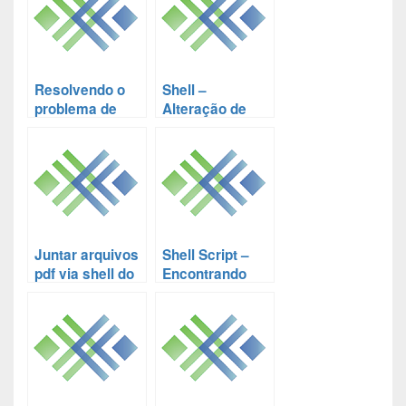
utilizando Linux
Resolvendo o
Shell –
problema de
Alteração de
‘bad interpreter’
vários arquivos
de um shell
com uso de SED
script
e find
Juntar arquivos
Shell Script –
pdf via shell do
Encontrando
Linux
arquivos
duplicados