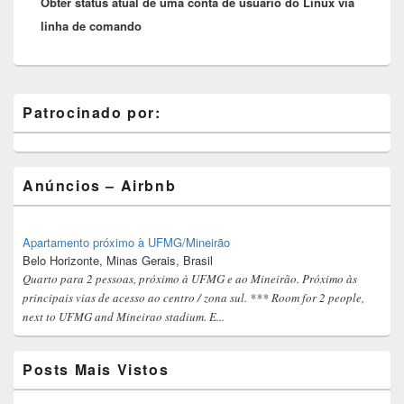
Obter status atual de uma conta de usuário do Linux via
post:
linha de comando
Primary
Patrocinado por:
Sidebar
Widget
Area
Anúncios – Airbnb
Apartamento próximo à UFMG/Mineirão
Belo Horizonte, Minas Gerais, Brasil
Quarto para 2 pessoas, próximo à UFMG e ao Mineirão. Próximo às
principais vias de acesso ao centro / zona sul. *** Room for 2 people,
next to UFMG and Mineirao stadium. E...
Posts Mais Vistos