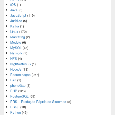
iOS
(1)
Java
(6)
JavaScript
(119)
Jurídico
(5)
Kafka
(1)
Linux
(170)
Marketing
(2)
Modelo
(6)
MySQL
(45)
Network
(7)
NFS
(4)
NightwatchJS
(1)
NodeJs
(13)
Padronização
(267)
Perl
(1)
phoneGap
(3)
PHP
(126)
PostgreSQL
(69)
PRS – Produção Rápida de Sistemas
(8)
PSQL
(10)
Python
(46)