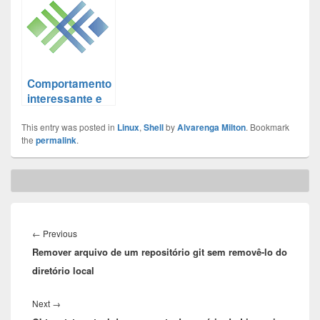
10 de Agosto de
através dos
2014
anos
Comportamento
interessante e
em geral pouco
This entry was posted in
esperado da
Linux
,
Shell
by
Alvarenga Milton
. Bookmark
the
permalink
.
função sort do
JavaScript
Post
navigation
Previous
←
Previous
Remover arquivo de um repositório git sem removê-lo do
post:
diretório local
Next
Next
→