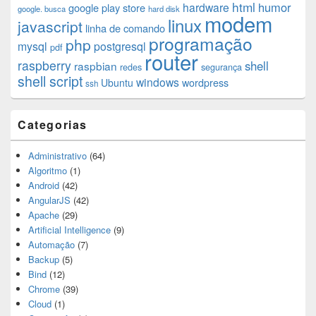
html
humor
hardware
google play store
google. busca
hard disk
modem
linux
javascript
linha de comando
programação
php
mysql
postgresql
pdf
router
raspberry
shell
raspbian
redes
segurança
shell script
windows
Ubuntu
wordpress
ssh
Categorias
Administrativo
(64)
Algoritmo
(1)
Android
(42)
AngularJS
(42)
Apache
(29)
Artificial Intelligence
(9)
Automação
(7)
Backup
(5)
Bind
(12)
Chrome
(39)
Cloud
(1)