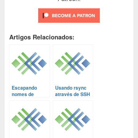
Artigos Relacionados:
Escapando
Usando rsync
nomes de
através de SSH
arquivos ou
com utilização
diretórios que
de autenticação
contenham
por chave
espaços no
pública e
rsync
privada