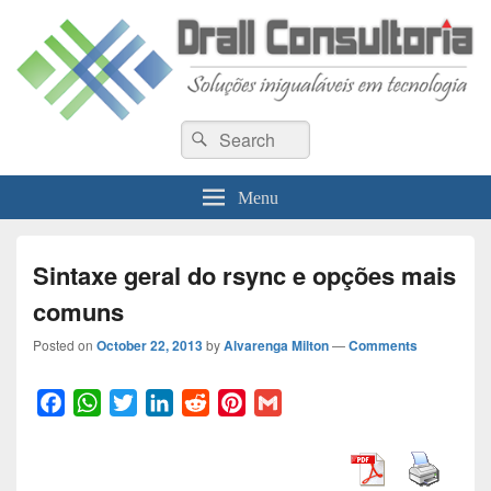
Drall Dev Community
Search
Blog de compartilhamento de informações de desenvolvimento de sistemas
Search
for:
Menu
Sintaxe geral do rsync e opções mais
comuns
Posted on
October 22, 2013
by
Alvarenga Milton
—
Comments
F
W
T
L
R
P
G
a
h
w
i
e
i
m
c
a
i
n
d
n
a
e
t
t
k
d
t
i