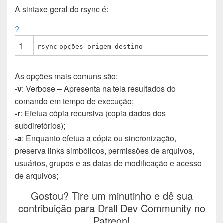
A sintaxe geral do rsync é:
b
s
t
e
i
e
l
o
A
e
d
t
r
?
o
p
r
I
e
1
k
p
n
s
rsync
op
ções origem destino
t
As opções mais comuns são:
-v
: Verbose – Apresenta na tela resultados do
comando em tempo de execução;
-r
: Efetua cópia recursiva (copia dados dos
subdiretórios);
-a
: Enquanto efetua a cópia ou sincronização,
preserva links simbólicos, permissões de arquivos,
usuários, grupos e as datas de modificação e acesso
de arquivos;
Gostou? Tire um minutinho e dê sua
contribuição para Drall Dev Community no
Patreon!