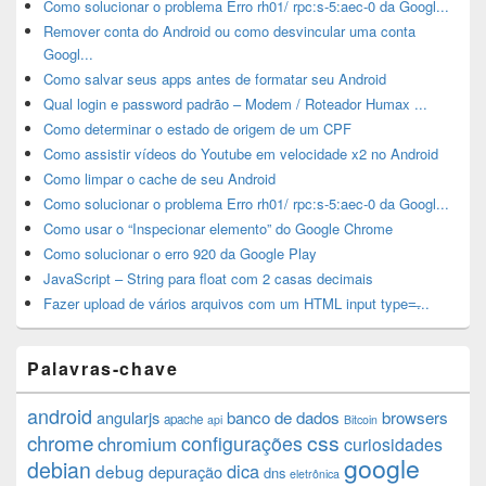
Como solucionar o problema Erro rh01/ rpc:s-5:aec-0 da Googl...
Remover conta do Android ou como desvincular uma conta
Googl...
Como salvar seus apps antes de formatar seu Android
Qual login e password padrão – Modem / Roteador Humax ...
Como determinar o estado de origem de um CPF
Como assistir vídeos do Youtube em velocidade x2 no Android
Como limpar o cache de seu Android
Como solucionar o problema Erro rh01/ rpc:s-5:aec-0 da Googl...
Como usar o “Inspecionar elemento” do Google Chrome
Como solucionar o erro 920 da Google Play
JavaScript – String para float com 2 casas decimais
Fazer upload de vários arquivos com um HTML input type=̶...
Palavras-chave
android
angularjs
banco de dados
browsers
apache
api
Bitcoin
chrome
css
configurações
chromium
curiosidades
google
debian
dica
debug
depuração
dns
eletrônica