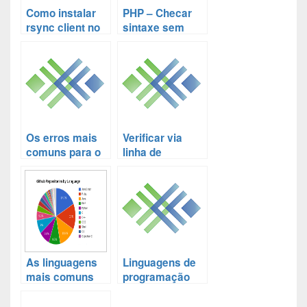
Como instalar
PHP – Checar
rsync client no
sintaxe sem
Windows
executar o
script
Os erros mais
Verificar via
comuns para o
linha de
Windows não
comando todas
conseguir
as opções
acessar um
existentes de
domínio
servidor ftp
controlado pelo
disponíveis no
Samba
repositório
Debian
As linguagens
Linguagens de
mais comuns
programação
de repositórios
mais comuns
do GitHub em
do Github