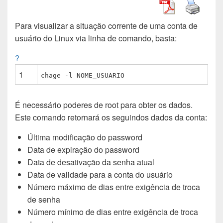
c
a
i
n
d
n
a
e
t
t
k
d
t
i
Para visualizar a situação corrente de uma conta de
b
s
t
e
i
e
l
usuário do Linux via linha de comando, basta:
o
A
e
d
t
r
o
p
r
I
e
?
k
p
n
s
1
t
chage -l NOME_USUARIO
É necessário poderes de root para obter os dados.
Este comando retornará os seguindos dados da conta:
Última modificação do password
Data de expiração do password
Data de desativação da senha atual
Data de validade para a conta do usuário
Número máximo de dias entre exigência de troca
de senha
Número mínimo de dias entre exigência de troca