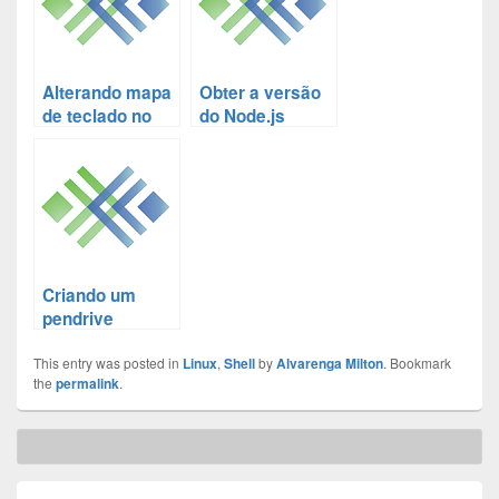
usando linha de
comando no
Raspbian?
Alterando mapa
Obter a versão
de teclado no
do Node.js
Linux via linha
utilizado linha
de comando
de comando
Criando um
pendrive
bootável no
This entry was posted in
Linux pela linha
Linux
,
Shell
by
Alvarenga Milton
. Bookmark
the
permalink
.
de comando
usando imagem
iso