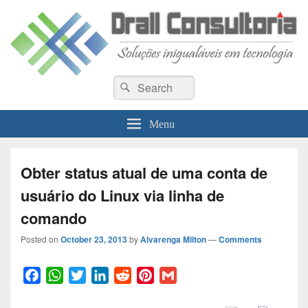
Drall Dev Community
Search
Blog de compartilhamento de informações de desenvolvimento de sistemas
Search
for:
Menu
Obter status atual de uma conta de
usuário do Linux via linha de
comando
Posted on
October 23, 2013
by
Alvarenga Milton
—
Comments
F
W
T
L
R
P
G
a
h
w
i
e
i
m