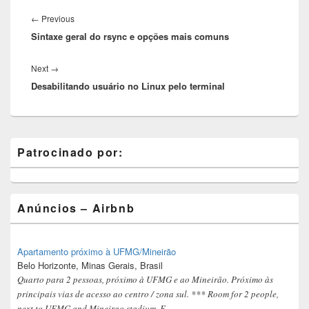
Post
navigation
Previous
←
Previous
Sintaxe geral do rsync e opções mais comuns
post:
Next
Next
→
Desabilitando usuário no Linux pelo terminal
post:
Primary
Patrocinado por:
Sidebar
Widget
Area
Anúncios – Airbnb
Apartamento próximo à UFMG/Mineirão
Belo Horizonte, Minas Gerais, Brasil
Quarto para 2 pessoas, próximo à UFMG e ao Mineirão. Próximo às
principais vias de acesso ao centro / zona sul. *** Room for 2 people,
next to UFMG and Mineirao stadium. E...