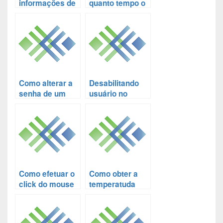
informações de
quanto tempo o
uid e gid de um
servidor Linux
usuário no
está ligado via
Linux via linha
linha de
de comando
comando
Como alterar a
Desabilitando
senha de um
usuário no
usuário do
Linux pelo
WordPress
terminal
através da linha
de comando do
Mysql/MariaDB
Como efetuar o
Como obter a
click do mouse
temperatuda
no linux via
atual do
linha de
processador do
comando
Raspberry PI