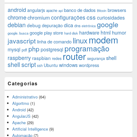
android
angularjs
banco de dados
browsers
apache
api
Bitcoin
chrome
css
configurações
chromium
curiosidades
google
debian
dica
debug
depuração
dns
eletrônica
html
humor
hardware
google play store
google. busca
hard disk
modem
linux
javascript
linha de comando
programação
php
mysql
postgresql
pdf
router
raspberry
shell
raspbian
redes
segurança
shell script
windows
Ubuntu
wordpress
ssh
Categorias
Administrativo
(64)
Algoritmo
(1)
Android
(42)
AngularJS
(42)
Apache
(29)
Artificial Intelligence
(9)
Automação
(7)