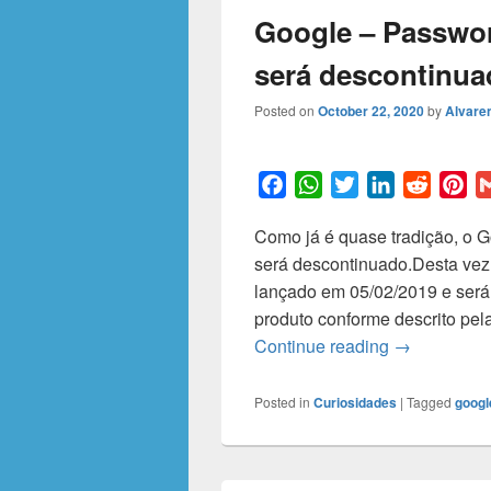
Google – Passwo
será descontinua
Posted on
October 22, 2020
by
Alvaren
F
W
T
L
R
P
a
h
w
i
e
i
Como já é quase tradição, o 
c
a
i
n
d
n
será descontinuado.Desta vez
e
t
t
k
d
t
lançado em 05/02/2019 e será
b
s
t
e
i
e
produto conforme descrito pe
o
A
e
d
t
r
Google – Pa
Continue reading
→
o
p
r
I
e
k
p
n
s
t
Posted in
Curiosidades
|
Tagged
googl