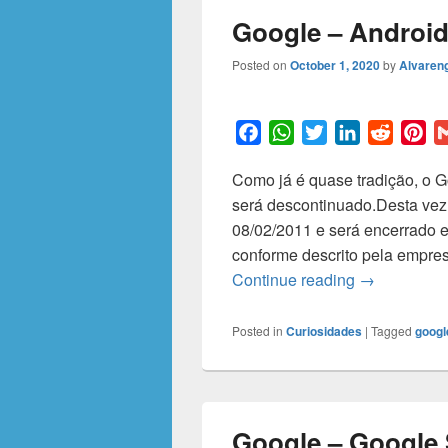
Google – Android
Posted on
October 1, 2020
by
Alvareng
F
W
T
L
R
P
a
h
w
i
e
i
Como já é quase tradição, o 
c
a
i
n
d
n
será descontinuado.Desta vez 
e
t
t
k
d
t
08/02/2011 e será encerrado 
b
s
t
e
i
e
conforme descrito pela empres
o
A
e
d
t
r
Google – And
Continue reading
→
o
p
r
I
e
k
p
n
s
t
Posted in
Curiosidades
|
Tagged
googl
Google – Google 