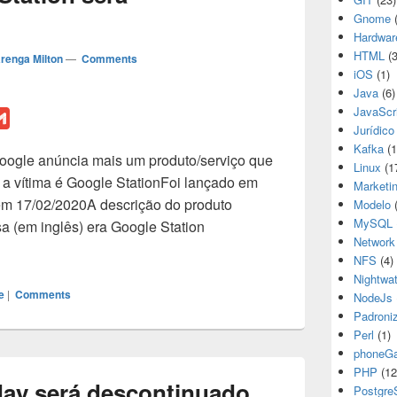
Gnome
(
Hardwar
HTML
(3
renga Milton
—
Comments
iOS
(1)
Java
(6)
JavaScr
G
Jurídico
m
Kafka
(1
Google anúncia mais um produto/serviço que
a
Linux
(1
 a vítima é Google StationFoi lançado em
i
Marketi
em 17/02/2020A descrição do produto
Modelo
(
l
MySQL
a (em inglês) era Google Station
Network
ogle Station será descontinuado
NFS
(4)
Nightwa
e
|
Comments
NodeJs
Padroni
Perl
(1)
phoneG
PHP
(12
ay será descontinuado
Postgr