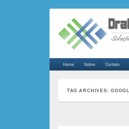
Drall Dev Co
Blog de compartilhamento de informa
Primary
Home
Sobre
Contato
menu
TAG ARCHIVES:
GOOG