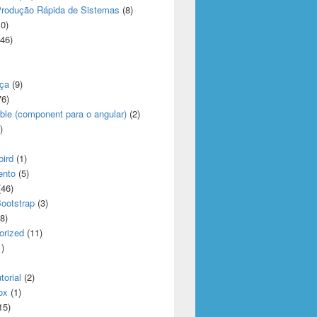
rodução Rápida de Sistemas
(8)
0)
46)
ça
(9)
6)
ble (component para o angular)
(2)
)
bird
(1)
ento
(5)
46)
Bootstrap
(3)
8)
orized
(11)
)
torial
(2)
ox
(1)
15)