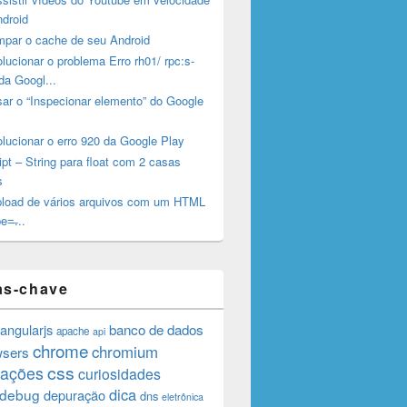
ndroid
mpar o cache de seu Android
ucionar o problema Erro rh01/ rpc:s-
da Googl...
ar o “Inspecionar elemento” do Google
lucionar o erro 920 da Google Play
pt – String para float com 2 casas
s
pload de vários arquivos com um HTML
e=̶...
as-chave
angularjs
banco de dados
apache
api
chrome
chromium
wsers
css
rações
curiosidades
dica
debug
depuração
dns
eletrônica