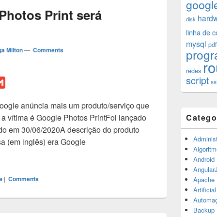
googl
Photos Print será
hard
disk
linha de 
mysql
pdf
a Milton
—
Comments
prog
ro
redes
script
G
ss
m
Google anúncia mais um produto/serviço que
a
a vítima é Google Photos PrintFoi lançado
Catego
i
do em 30/06/2020A descrição do produto
l
Administ
a (em inglês) era Google
Algoritm
ogle Photos Print será descontinuado
Android
Angular
e
|
Comments
Apache
Artificia
Automa
Backup