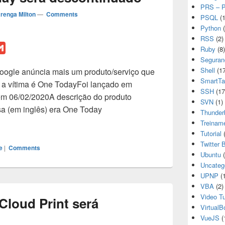
PRS – P
renga Milton
—
Comments
PSQL
(1
Python
(
RSS
(2)
G
Ruby
(8)
m
Seguran
Shell
(17
Google anúncia mais um produto/serviço que
a
SmartTa
 a vítima é One TodayFoi lançado em
i
SSH
(17
em 06/02/2020A descrição do produto
l
SVN
(1)
sa (em inglês) era One Today
Thunder
e Today será descontinuado
Treinam
Tutorial
(
Twitter 
e
|
Comments
Ubuntu
(
Uncateg
UPNP
(1
VBA
(2)
Video Tu
Cloud Print será
VirtualB
VueJS
(