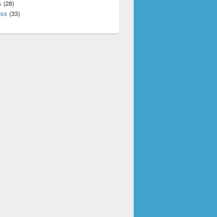
s
(28)
ess
(33)