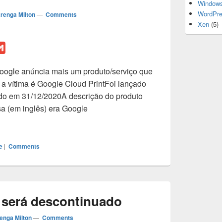
Window
WordPr
renga Milton
—
Comments
Xen
(5)
G
m
Google anúncia mais um produto/serviço que
a
a vítima é Google Cloud PrintFoi lançado
i
do em 31/12/2020A descrição do produto
l
a (em inglês) era Google
ogle Cloud Print será descontinuado
e
|
Comments
 será descontinuado
enga Milton
—
Comments