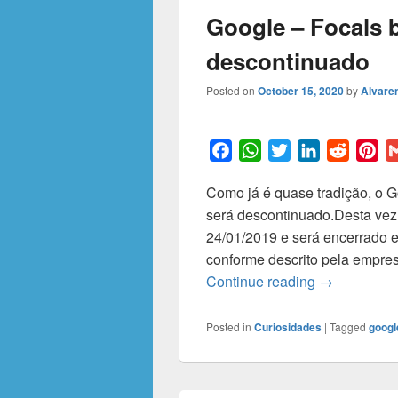
Google – Focals 
descontinuado
Posted on
October 15, 2020
by
Alvaren
F
W
T
L
R
P
a
h
w
i
e
i
Como já é quase tradição, o 
c
a
i
n
d
n
será descontinuado.Desta vez 
e
t
t
k
d
t
24/01/2019 e será encerrado 
b
s
t
e
i
e
conforme descrito pela empres
o
A
e
d
t
r
Google – Fo
Continue reading
→
o
p
r
I
e
k
p
n
s
t
Posted in
Curiosidades
|
Tagged
googl