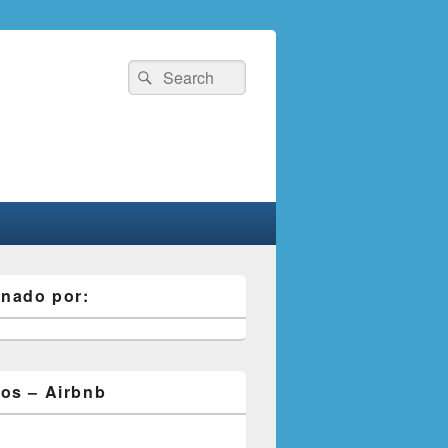
Search
Search
for:
inado por:
os – Airbnb