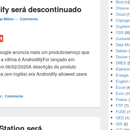
Bind
(12
ify será descontinuado
Chrome
Cloud
(1
a Milton
—
Comments
Criptogr
Cryptom
CSS
(52
G
Curiosi
Data Mi
m
Debian
(
Google anúncia mais um produto/serviço que
a
Docker
(
a vítima é AndroidifyFoi lançado em
i
DRES
(5
em 06/02/2020A descrição do produto
l
Eletrôni
a (em inglês) era Androidify allowed users
Energia
roidify será descontinuado
English 
Excel
(4
Exim
(1
e
|
Comments
Firefox
(
FTP
(7)
FUSE
(1
GED
(1)
GIS
(2)
Station será
GIT
(23)