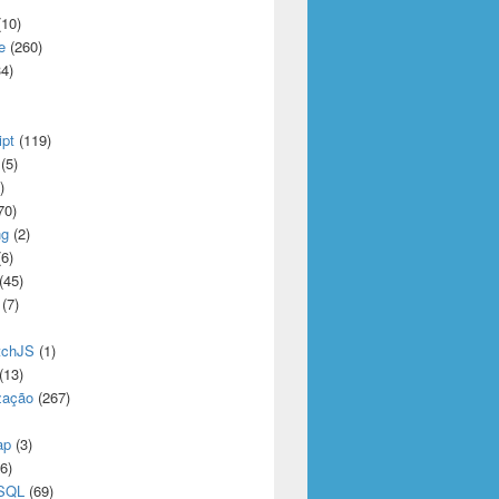
10)
e
(260)
4)
ipt
(119)
(5)
)
70)
ng
(2)
6)
(45)
(7)
tchJS
(1)
(13)
zação
(267)
ap
(3)
6)
eSQL
(69)