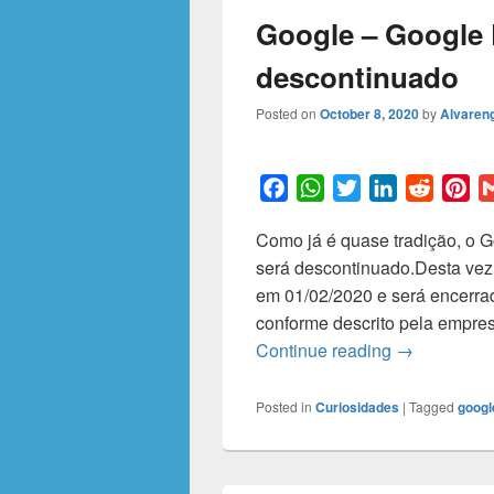
Google – Google 
descontinuado
Posted on
October 8, 2020
by
Alvareng
F
W
T
L
R
P
a
h
w
i
e
i
Como já é quase tradição, o 
c
a
i
n
d
n
será descontinuado.Desta vez 
e
t
t
k
d
t
em 01/02/2020 e será encerra
b
s
t
e
i
e
conforme descrito pela empres
o
A
e
d
t
r
Google – Go
Continue reading
→
o
p
r
I
e
k
p
n
s
t
Posted in
Curiosidades
|
Tagged
googl