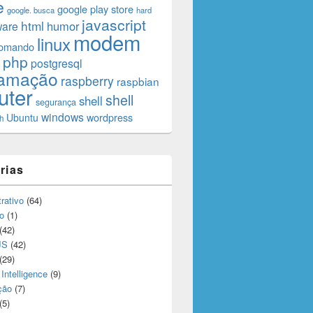
e
google play store
google. busca
hard
javascript
html
humor
ware
modem
linux
comando
php
postgresql
ramação
raspberry
raspbian
uter
shell
shell
segurança
windows
Ubuntu
wordpress
h
rias
rativo
(64)
o
(1)
(42)
JS
(42)
(29)
l Intelligence
(9)
ção
(7)
(5)