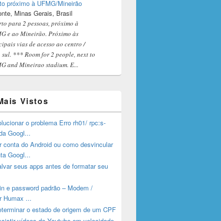
to próximo à UFMG/Mineirão
onte, Minas Gerais, Brasil
to para 2 pessoas, próximo à
 e ao Mineirão. Próximo às
cipais vias de acesso ao centro /
 sul. *** Room for 2 people, next to
 and Mineirao stadium. E...
Mais Vistos
ucionar o problema Erro rh01/ rpc:s-
da Googl...
 conta do Android ou como desvincular
ta Googl...
lvar seus apps antes de formatar seu
gin e password padrão – Modem /
r Humax ...
terminar o estado de origem de um CPF
sistir vídeos do Youtube em velocidade