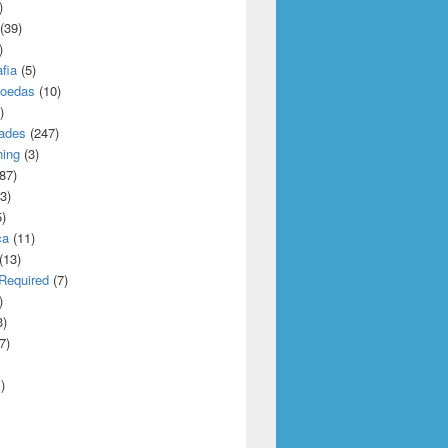
)
(39)
)
afia
(5)
oedas
(10)
)
dades
(247)
ning
(3)
87)
3)
)
ca
(11)
(13)
Required
(7)
)
3)
7)
)