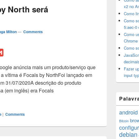
by North será
x2 no A
Como li
Como sol
5:aec-0 
ga Milton
—
Comments
Como us
Chrome
Como so
G
JavaScri
m
decimai
Google anúncia mais um produto/serviço que
a
Fazer u
a vítima é Focals by NorthFoi lançado em
i
input typ
em 31/07/2020A descrição do produto
l
a (em inglês) era Focals
cals by North será descontinuado
Palavr
android
e
|
Comments
bro
Bitcoin
configu
debian