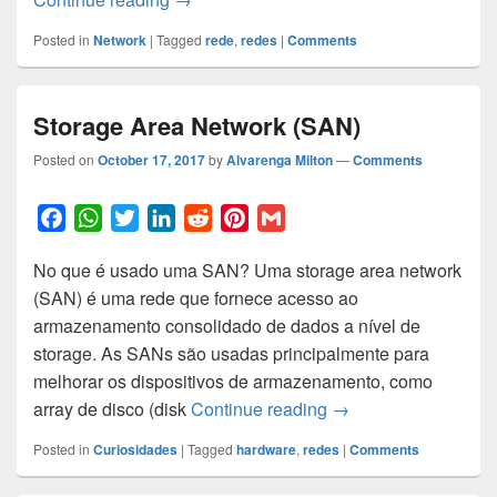
k
p
n
s
t
Posted in
Network
|
Tagged
rede
,
redes
|
Comments
Storage Area Network (SAN)
Posted on
October 17, 2017
by
Alvarenga Milton
—
Comments
F
W
T
L
R
P
G
a
h
w
i
e
i
m
No que é usado uma SAN? Uma storage area network
c
a
i
n
d
n
a
(SAN) ​é uma rede que fornece acesso ao
e
t
t
k
d
t
i
armazenamento consolidado de dados a nível de
b
s
t
e
i
e
l
storage. As SANs são usadas principalmente para
o
A
e
d
t
r
melhorar os dispositivos de armazenamento, como
o
p
r
I
e
Storage Area Networ
array de disco (disk
Continue reading
→
k
p
n
s
t
Posted in
Curiosidades
|
Tagged
hardware
,
redes
|
Comments