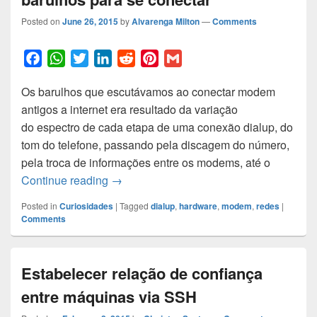
Posted on
June 26, 2015
by
Alvarenga Milton
—
Comments
F
W
T
L
R
P
G
a
h
w
i
e
i
m
Os barulhos que escutávamos ao conectar modem
c
a
i
n
d
n
a
antigos a internet era resultado da variação
e
t
t
k
d
t
i
do espectro de cada etapa de uma conexão dialup, do
b
s
t
e
i
e
l
tom do telefone, passando pela discagem do número,
o
A
e
d
t
r
pela troca de informações entre os modems, até o
o
p
r
I
e
Porque os modens antigos faziam barulh
Continue reading
→
k
p
n
s
t
Posted in
Curiosidades
|
Tagged
dialup
,
hardware
,
modem
,
redes
|
Comments
Estabelecer relação de confiança
entre máquinas via SSH