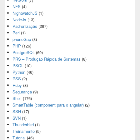
NFS
(4)
NightwatchJS
(1)
NodeJs
(13)
Padronização
(267)
Perl
(1)
phoneGap
(3)
PHP
(126)
PostgreSQL
(69)
PRS – Produção Rápida de Sistemas
(8)
PSQL
(10)
Python
(46)
RSS
(2)
Ruby
(8)
Segurança
(9)
Shell
(176)
SmartTable (component para o angular)
(2)
SSH
(17)
SVN
(1)
Thunderbird
(1)
Treinamento
(5)
Tutorial
(46)