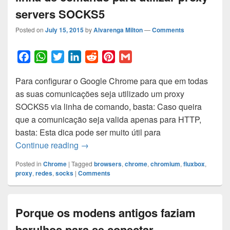
servers SOCKS5
Posted on
July 15, 2015
by
Alvarenga Milton
—
Comments
F
W
T
L
R
P
G
a
h
w
i
e
i
m
Para configurar o Google Chrome para que em todas
c
a
i
n
d
n
a
as suas comunicações seja utilizado um proxy
e
t
t
k
d
t
i
SOCKS5 via linha de comando, basta: Caso queira
b
s
t
e
i
e
l
que a comunicação seja valida apenas para HTTP,
o
A
e
d
t
r
basta: Esta dica pode ser muito útil para
o
p
r
I
e
Configurando o Google Chrome via linha
Continue reading
→
k
p
n
s
t
Posted in
Chrome
|
Tagged
browsers
,
chrome
,
chromium
,
fluxbox
,
proxy
,
redes
,
socks
|
Comments
Porque os modens antigos faziam
barulhos para se conectar