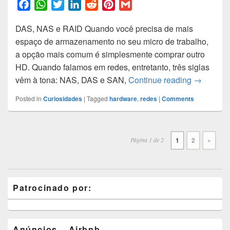
F
W
T
L
R
P
G
a
h
w
i
e
i
m
DAS, NAS e RAID Quando você precisa de mais
c
a
i
n
d
n
a
espaço de armazenamento no seu micro de trabalho,
e
t
t
k
d
t
i
a opção mais comum é simplesmente comprar outro
b
s
t
e
i
e
l
HD. Quando falamos em redes, entretanto, três siglas
o
A
e
d
t
r
Tipos de
vêm à tona: NAS, DAS e SAN,
Continue reading
→
o
p
r
I
e
k
p
n
s
Posted in
Curiosidades
|
Tagged
hardware
,
redes
|
Comments
t
Post
navigation
Página 1 de 2
1
2
»
Primary
Patrocinado por:
Sidebar
Widget
Area
Anúncios – Airbnb