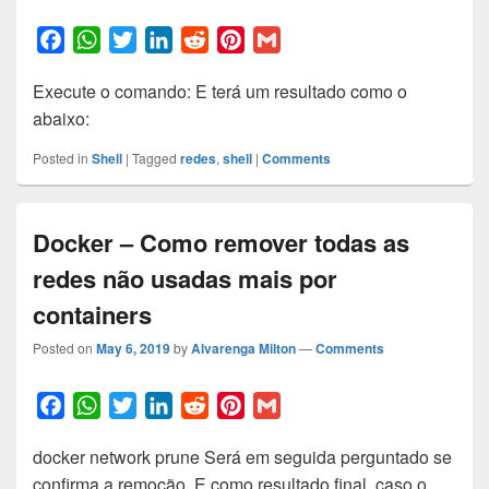
F
W
T
L
R
P
G
a
h
w
i
e
i
m
Execute o comando: E terá um resultado como o
c
a
i
n
d
n
a
abaixo:
e
t
t
k
d
t
i
b
s
t
e
i
e
l
Posted in
Shell
|
Tagged
redes
,
shell
|
Comments
o
A
e
d
t
r
o
p
r
I
e
k
p
n
s
Docker – Como remover todas as
t
redes não usadas mais por
containers
Posted on
May 6, 2019
by
Alvarenga Milton
—
Comments
F
W
T
L
R
P
G
a
h
w
i
e
i
m
docker network prune Será em seguida perguntado se
c
a
i
n
d
n
a
confirma a remoção. E como resultado final, caso o
e
t
t
k
d
t
i