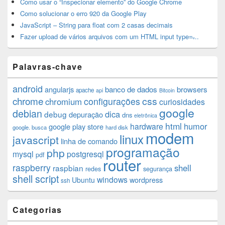
Como usar o “Inspecionar elemento” do Google Chrome
Como solucionar o erro 920 da Google Play
JavaScript – String para float com 2 casas decimais
Fazer upload de vários arquivos com um HTML input type=̶...
Palavras-chave
android
angularjs
banco de dados
browsers
apache
api
Bitcoin
chrome
css
configurações
chromium
curiosidades
google
debian
dica
debug
depuração
dns
eletrônica
html
humor
hardware
google play store
google. busca
hard disk
modem
linux
javascript
linha de comando
programação
php
mysql
postgresql
pdf
router
raspberry
shell
raspbian
redes
segurança
shell script
windows
Ubuntu
wordpress
ssh
Categorias