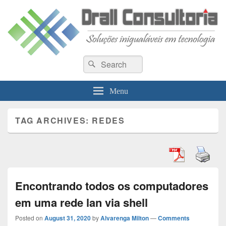
Drall Dev Community
Search
Blog de compartilhamento de informações de desenvolvimento de sistemas
Search
for:
Menu
TAG ARCHIVES:
REDES
Encontrando todos os computadores
em uma rede lan via shell
Posted on
August 31, 2020
by
Alvarenga Milton
—
Comments