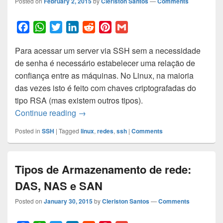
Posted on
February 2, 2015
by
Cleriston Santos
—
Comments
F
W
T
L
R
P
G
a
h
w
i
e
i
m
Para acessar um server via SSH sem a necessidade
c
a
i
n
d
n
a
de senha é necessário estabelecer uma relação de
e
t
t
k
d
t
i
confiança entre as máquinas. No Linux, na maioria
b
s
t
e
i
e
l
das vezes isto é feito com chaves criptografadas do
o
A
e
d
t
r
tipo RSA (mas existem outros tipos).
o
p
r
I
e
Estabelecer relação de confiança entre
Continue reading
→
k
p
n
s
t
Posted in
SSH
|
Tagged
linux
,
redes
,
ssh
|
Comments
Tipos de Armazenamento de rede:
DAS, NAS e SAN
Posted on
January 30, 2015
by
Cleriston Santos
—
Comments