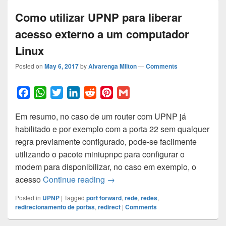
Como utilizar UPNP para liberar
acesso externo a um computador
Linux
Posted on
May 6, 2017
by
Alvarenga Milton
—
Comments
F
W
T
L
R
P
G
a
h
w
i
e
i
m
Em resumo, no caso de um router com UPNP já
c
a
i
n
d
n
a
habilitado e por exemplo com a porta 22 sem qualquer
e
t
t
k
d
t
i
regra previamente configurado, pode-se facilmente
b
s
t
e
i
e
l
utilizando o pacote miniupnpc para configurar o
o
A
e
d
t
r
modem para disponibilizar, no caso em exemplo, o
o
p
r
I
e
Como utilizar UPNP para liberar
acesso
Continue reading
→
k
p
n
s
t
Posted in
UPNP
|
Tagged
port forward
,
rede
,
redes
,
redirecionamento de portas
,
redirect
|
Comments