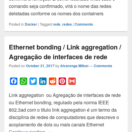
comando seja confirmado, virá o nome das redes
b
s
t
e
i
e
l
deletadas conforme os nomes dos containers
o
A
e
d
t
r
o
p
r
I
e
Posted in
Docker
|
Tagged
rede
,
redes
|
Comments
k
p
n
s
t
Ethernet bonding / Link aggregation /
Agregação de interfaces de rede
Posted on
October 21, 2017
by
Alvarenga Milton
—
Comments
F
W
T
L
R
P
G
a
h
w
i
e
i
m
Link aggregation ou Agregação de interfaces de rede
c
a
i
n
d
n
a
ou Ethernet bonding, regulado pela norma IEEE
e
t
t
k
d
t
i
802.3ad com o título link aggregation é um termo da
b
s
t
e
i
e
l
disciplina de redes de computadores que descreve o
o
A
e
d
t
r
acoplamento de dois ou mais canais Ethernet
o
p
r
I
e
Ethernet bonding / Link aggregation / Ag
Continue reading
→