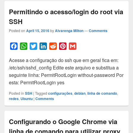
Permitindo o acesso/login do root via
SSH
Posted on
April 15, 2016
by
Alvarenga Milton
—
Comments
F
W
T
L
R
P
G
a
h
w
i
e
i
m
Acesse a configuração do ssh que em geral fica em:
c
a
i
n
d
n
a
/etc/ssh/sshd_config Edite este arquivo e substitua a
e
t
t
k
d
t
i
seguinte linha: PermitRootLogin without-password Por
b
s
t
e
i
e
l
esta: PermitRootLogin yes
o
A
e
d
t
r
o
p
r
I
e
Posted in
SSH
|
Tagged
configurações
,
debian
,
linha de comando
,
k
p
n
s
redes
,
Ubuntu
|
Comments
t
Configurando o Google Chrome via
linha de comando para utilizar proxy