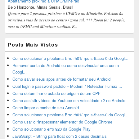
Apartamento próximo à UFMG/Mineirão
Belo Horizonte, Minas Gerais, Brasil
Quarto para 2 pessoas, próximo à UFMG e ao Mineirão. Próximo às
principais vias de acesso ao centro / zona sul. *** Room for 2 people,
next to UFMG and Mineirao stadium. E...
Posts Mais Vistos
Como solucionar o problema Erro rh01/ rpc:s-5:aec-0 da Googl...
Remover conta do Android ou como desvincular uma conta
Googl...
Como salvar seus apps antes de formatar seu Android
Qual login e password padrão – Modem / Roteador Humax ...
Como determinar o estado de origem de um CPF
Como assistir vídeos do Youtube em velocidade x2 no Android
Como limpar o cache de seu Android
Como solucionar o problema Erro rh01/ rpc:s-5:aec-0 da Googl...
Como usar o “Inspecionar elemento” do Google Chrome
Como solucionar o erro 920 da Google Play
JavaScript – String para float com 2 casas decimais