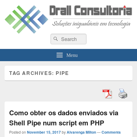
Drall Dev Community
Search
Blog de compartilhamento de informações de desenvolvimento de sistemas
Search
for:
Menu
TAG ARCHIVES:
PIPE
Como obter os dados enviados via
Shell Pipe num script em PHP
Posted on
November 15, 2017
by
Alvarenga Milton
—
Comments