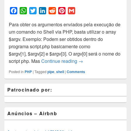
F
W
T
L
R
P
G
a
h
w
i
e
i
m
Para obter os argumentos enviados pela execução de
c
a
i
n
d
n
a
um comando no Shell via PHP, basta utilizar o array
e
t
t
k
d
t
i
$argv. Exemplo: Podem ser obtidos dentro do
b
s
t
e
i
e
l
programa script.php basicamente como
o
A
e
d
t
r
$argv[1], $argv[2] e $argv[3]. O argv[0] será o nome do
o
p
r
I
e
Como obter os dados env
script php. Mas
Continue reading
→
k
p
n
s
t
Posted in
PHP
|
Tagged
pipe
,
shell
|
Comments
Primary
Patrocinado por:
Sidebar
Widget
Area
Anúncios – Airbnb