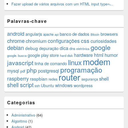
Fazer upload de vários arquivos com um HTML input type=̶...
Palavras-chave
android
angularjs
banco de dados
browsers
apache
api
Bitcoin
chrome
css
configurações
chromium
curiosidades
google
debian
dica
debug
depuração
dns
eletrônica
html
humor
hardware
google play store
google. busca
hard disk
modem
linux
javascript
linha de comando
programação
php
mysql
postgresql
pdf
router
raspberry
shell
raspbian
redes
segurança
shell script
windows
Ubuntu
wordpress
ssh
Categorias
Administrativo
(64)
Algoritmo
(1)
Android
(42)