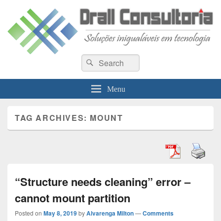
Drall Dev Community
Search
Blog de compartilhamento de informações de desenvolvimento de sistemas
Search
for:
Menu
TAG ARCHIVES:
MOUNT
“Structure needs cleaning” error –
cannot mount partition
Posted on
May 8, 2019
by
Alvarenga Milton
—
Comments