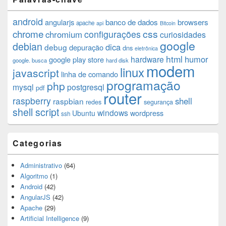
android
angularjs
banco de dados
browsers
apache
api
Bitcoin
chrome
css
configurações
chromium
curiosidades
google
debian
dica
debug
depuração
dns
eletrônica
html
humor
hardware
google play store
google. busca
hard disk
modem
linux
javascript
linha de comando
programação
php
mysql
postgresql
pdf
router
raspberry
shell
raspbian
redes
segurança
shell script
windows
Ubuntu
wordpress
ssh
Categorias
Administrativo
(64)
Algoritmo
(1)
Android
(42)
AngularJS
(42)
Apache
(29)
Artificial Intelligence
(9)