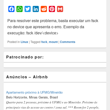
F
W
T
L
R
P
G
a
h
w
i
e
i
m
Para resolver este problema, basta executar um fsck
c
a
i
n
d
n
a
no device que apresenta o erro. Exemplo da
e
t
t
k
d
t
i
execução: fsck /dev/<device>
b
s
t
e
i
e
l
o
A
e
d
t
r
Posted in
Linux
|
Tagged
fsck
,
mount
|
Comments
o
p
r
I
e
k
p
n
s
Primary
Patrocinado por:
t
Sidebar
Widget
Area
Anúncios – Airbnb
Apartamento próximo à UFMG/Mineirão
Belo Horizonte, Minas Gerais, Brasil
Quarto para 2 pessoas, próximo à UFMG e ao Mineirão. Próximo às
principais vias de acesso ao centro / zona sul. *** Room for 2 people,