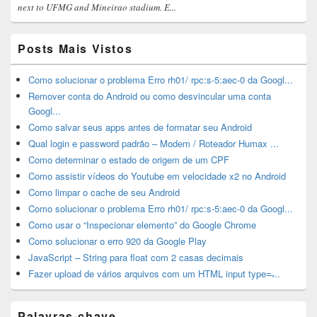
next to UFMG and Mineirao stadium. E...
Posts Mais Vistos
Como solucionar o problema Erro rh01/ rpc:s-5:aec-0 da Googl...
Remover conta do Android ou como desvincular uma conta
Googl...
Como salvar seus apps antes de formatar seu Android
Qual login e password padrão – Modem / Roteador Humax ...
Como determinar o estado de origem de um CPF
Como assistir vídeos do Youtube em velocidade x2 no Android
Como limpar o cache de seu Android
Como solucionar o problema Erro rh01/ rpc:s-5:aec-0 da Googl...
Como usar o “Inspecionar elemento” do Google Chrome
Como solucionar o erro 920 da Google Play
JavaScript – String para float com 2 casas decimais
Fazer upload de vários arquivos com um HTML input type=̶...
Palavras-chave