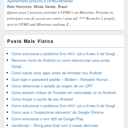
Apartamento próximo à UFMG/Mineirão
Belo Horizonte, Minas Gerais, Brasil
Quarto para 2 pessoas, próximo à UFMG e ao Mineirão. Próximo às
principais vias de acesso ao centro / zona sul. *** Room for 2 people,
next to UFMG and Mineirao stadium. E...
Posts Mais Vistos
Como solucionar o problema Erro rh01/ rpc:s-5:aec-0 da Googl...
Remover conta do Android ou como desvincular uma conta
Googl...
Como salvar seus apps antes de formatar seu Android
Qual login e password padrão – Modem / Roteador Humax ...
Como determinar o estado de origem de um CPF
Como assistir vídeos do Youtube em velocidade x2 no Android
Como limpar o cache de seu Android
Como solucionar o problema Erro rh01/ rpc:s-5:aec-0 da Googl...
Como usar o “Inspecionar elemento” do Google Chrome
Como solucionar o erro 920 da Google Play
JavaScript – String para float com 2 casas decimais