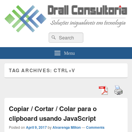
Drall Dev Community
Search
Blog de compartilhamento de informações de desenvolvimento de sistemas
Search
for:
Menu
TAG ARCHIVES:
CTRL+V
Copiar / Cortar / Colar para o
clipboard usando JavaScript
Posted on
April 9, 2017
by
Alvarenga Milton
—
Comments