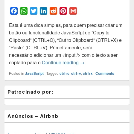
F
W
T
L
R
P
G
a
h
w
i
e
i
m
Esta é uma dica simples, para quem precisar criar um
c
a
i
n
d
n
a
botão ou funcionalidade JavaScript de “Copy to
e
t
t
k
d
t
i
Clipboard” (CTRL+C), “Cut to Clipboard” (CTRL+X) e
b
s
t
e
i
e
l
“Paste” (CTRL+V). Primeiramente, será
o
A
e
d
t
r
necessário adicionar um <input /> com o texto a ser
o
p
r
I
e
Copiar / Cortar / Colar p
copiado para o
Continue reading
→
k
p
n
s
t
Posted in
JavaScript
|
Tagged
ctrl+c
,
ctrl+v
,
ctrl+x
|
Comments
Primary
Patrocinado por:
Sidebar
Widget
Area
Anúncios – Airbnb