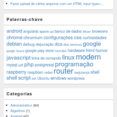
Fazer upload de vários arquivos com um HTML input type=̶...
Palavras-chave
android
angularjs
banco de dados
browsers
apache
api
Bitcoin
chrome
css
configurações
chromium
curiosidades
google
debian
dica
debug
depuração
dns
eletrônica
html
humor
hardware
google play store
google. busca
hard disk
modem
linux
javascript
linha de comando
programação
php
mysql
postgresql
pdf
router
raspberry
shell
raspbian
redes
segurança
shell script
windows
Ubuntu
wordpress
ssh
Categorias
Administrativo
(64)
Algoritmo
(1)
Android
(42)