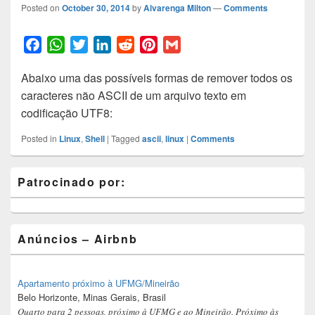
Posted on
October 30, 2014
by
Alvarenga Milton
—
Comments
F
W
T
L
R
P
G
a
h
w
i
e
i
m
Abaixo uma das possíveis formas de remover todos os
c
a
i
n
d
n
a
caracteres não ASCII de um arquivo texto em
e
t
t
k
d
t
i
codificação UTF8:
b
s
t
e
i
e
l
o
A
e
d
t
r
Posted in
Linux
,
Shell
|
Tagged
ascii
,
linux
|
Comments
o
p
r
I
e
k
p
n
s
Primary
Patrocinado por:
t
Sidebar
Widget
Area
Anúncios – Airbnb
Apartamento próximo à UFMG/Mineirão
Belo Horizonte, Minas Gerais, Brasil
Quarto para 2 pessoas, próximo à UFMG e ao Mineirão. Próximo às