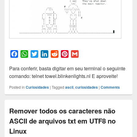
F
W
T
L
R
P
G
a
h
w
i
e
i
m
Para conferir, basta digitar em seu terminal o seguinte
c
a
i
n
d
n
a
comando: telnet towel.blinkenlights.nl E aproveite!
e
t
t
k
d
t
i
b
s
t
e
i
e
l
Posted in
Curiosidades
|
Tagged
ascii
,
curiosidades
|
Comments
o
A
e
d
t
r
o
p
r
I
e
k
p
n
s
Remover todos os caracteres não
t
ASCII de arquivos txt em UTF8 no
Linux