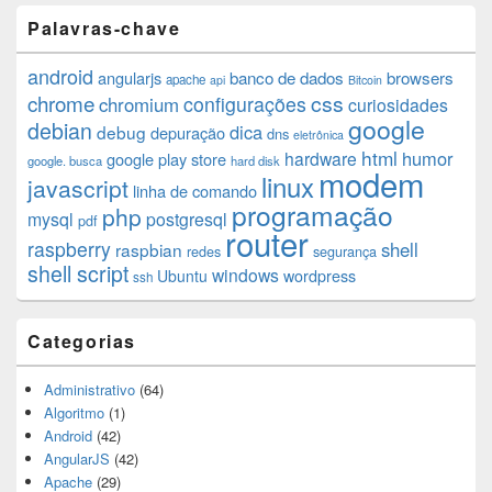
Palavras-chave
android
angularjs
banco de dados
browsers
apache
api
Bitcoin
chrome
css
configurações
chromium
curiosidades
google
debian
dica
debug
depuração
dns
eletrônica
html
humor
hardware
google play store
google. busca
hard disk
modem
linux
javascript
linha de comando
programação
php
mysql
postgresql
pdf
router
raspberry
shell
raspbian
redes
segurança
shell script
windows
Ubuntu
wordpress
ssh
Categorias
Administrativo
(64)
Algoritmo
(1)
Android
(42)
AngularJS
(42)
Apache
(29)