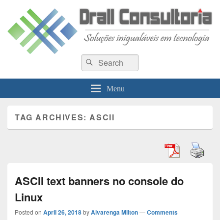
Drall Dev Community
Search
Blog de compartilhamento de informações de desenvolvimento de sistemas
Search
for:
Menu
TAG ARCHIVES:
ASCII
ASCII text banners no console do
Linux
Posted on
April 26, 2018
by
Alvarenga Milton
—
Comments