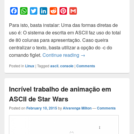
F
W
T
L
R
P
G
a
h
w
i
e
i
m
Para isto, basta instalar: Uma das formas diretas de
c
a
i
n
d
n
a
uso é: O sistema de escrita em ASCII faz uso do total
e
t
t
k
d
t
i
de 80 colunas para apresentação. Caso queira
b
s
t
e
i
e
l
centralizar o texto, basta utilizar a opção do -c do
o
A
e
d
t
r
ASCII text banners no co
comando figlet.
Continue reading
→
o
p
r
I
e
k
p
n
s
Posted in
Linux
|
Tagged
ascii
,
console
|
Comments
t
Incrível trabalho de animação em
ASCII de Star Wars
Posted on
February 10, 2015
by
Alvarenga Milton
—
Comments