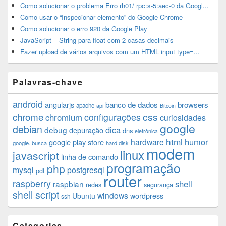
Como solucionar o problema Erro rh01/ rpc:s-5:aec-0 da Googl...
Como usar o “Inspecionar elemento” do Google Chrome
Como solucionar o erro 920 da Google Play
JavaScript – String para float com 2 casas decimais
Fazer upload de vários arquivos com um HTML input type=̶...
Palavras-chave
android
angularjs
banco de dados
browsers
apache
api
Bitcoin
chrome
css
configurações
chromium
curiosidades
google
debian
dica
debug
depuração
dns
eletrônica
html
humor
hardware
google play store
google. busca
hard disk
modem
linux
javascript
linha de comando
programação
php
mysql
postgresql
pdf
router
raspberry
shell
raspbian
redes
segurança
shell script
windows
Ubuntu
wordpress
ssh
Categorias