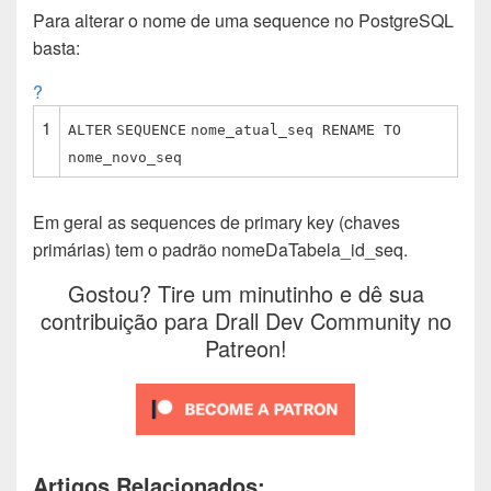
Para alterar o nome de uma sequence no PostgreSQL
b
s
t
e
i
e
l
basta:
o
A
e
d
t
r
o
p
r
I
e
?
k
p
n
s
1
t
ALTER
SEQUENCE
nome_atual_seq RENAME
TO
nome_novo_seq
Em geral as sequences de primary key (chaves
primárias) tem o padrão nomeDaTabela_id_seq.
Gostou? Tire um minutinho e dê sua
contribuição para Drall Dev Community no
Patreon!
Artigos Relacionados: