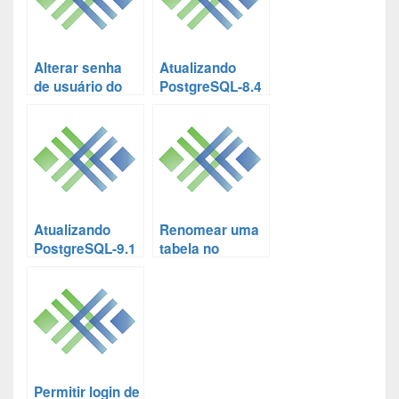
Alterar senha
Atualizando
de usuário do
PostgreSQL-8.4
PostgreSQL
para
PostgreSQL 9.1
no Debian
Atualizando
Renomear uma
PostgreSQL-9.1
tabela no
para
PostgreSQL
PostgreSQL 9.4
no Debian
Permitir login de