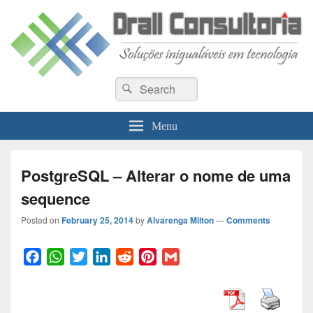
Drall Dev Community
Search
Blog de compartilhamento de informações de desenvolvimento de sistemas
Search
for:
Menu
PostgreSQL – Alterar o nome de uma
sequence
Posted on
February 25, 2014
by
Alvarenga Milton
—
Comments
F
W
T
L
R
P
G
a
h
w
i
e
i
m
c
a
i
n
d
n
a
e
t
t
k
d
t
i