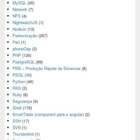
MySQL
(45)
Network
(7)
NFS
(4)
NightwatchJS
(1)
NodeJs
(13)
Padronização
(267)
Perl
(1)
phoneGap
(3)
PHP
(126)
PostgreSQL
(69)
PRS – Produção Rápida de Sistemas
(8)
PSQL
(10)
Python
(46)
RSS
(2)
Ruby
(8)
Segurança
(9)
Shell
(176)
SmartTable (component para o angular)
(2)
SSH
(17)
SVN
(1)
Thunderbird
(1)