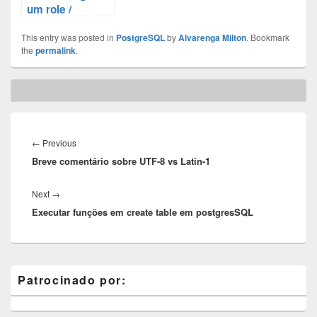
um role /
usuário do
This entry was posted in
PostgreSQL
PostgreSQL
by
Alvarenga Milton
. Bookmark
the
permalink
.
Post
navigation
Previous
←
Previous
Breve comentário sobre UTF-8 vs Latin-1
post:
Next
Next
→
Executar funções em create table em postgresSQL
post:
Primary
Patrocinado por:
Sidebar
Widget
Area