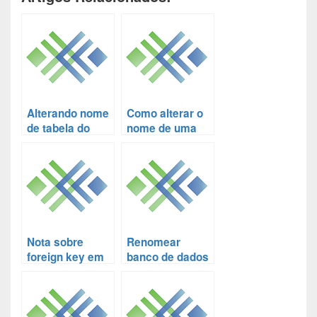
Alterando nome
Como alterar o
de tabela do
nome de uma
Postgresql
coluna no
Postgresql
Nota sobre
Renomear
foreign key em
banco de dados
banco de dados
em PostgreSQL
PostgreSQL
superior a 9.1