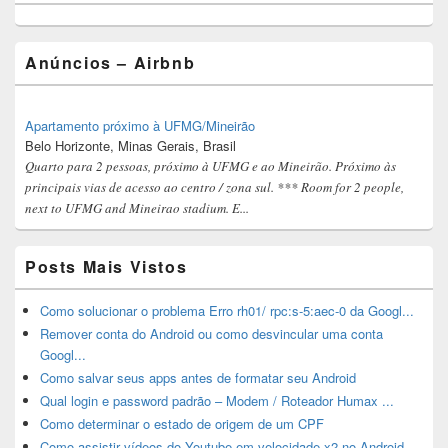
Widget
Area
Anúncios – Airbnb
Apartamento próximo à UFMG/Mineirão
Belo Horizonte, Minas Gerais, Brasil
Quarto para 2 pessoas, próximo à UFMG e ao Mineirão. Próximo às
principais vias de acesso ao centro / zona sul. *** Room for 2 people,
next to UFMG and Mineirao stadium. E...
Posts Mais Vistos
Como solucionar o problema Erro rh01/ rpc:s-5:aec-0 da Googl...
Remover conta do Android ou como desvincular uma conta
Googl...
Como salvar seus apps antes de formatar seu Android
Qual login e password padrão – Modem / Roteador Humax ...
Como determinar o estado de origem de um CPF
Como assistir vídeos do Youtube em velocidade x2 no Android