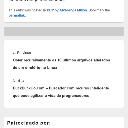
This entry was posted in
PHP
by
Alvarenga Milton
. Bookmark the
permalink
.
Post
navigation
Previous
←
Previous
Obter recursivamente os 10 últimos arquivos alterados
post:
de um diretório no Linux
Next
Next
→
DuckDuckGo.com – Buscador com recurso inteligente
post:
que pode agilizar a vida de programadores
Primary
Patrocinado por:
Sidebar