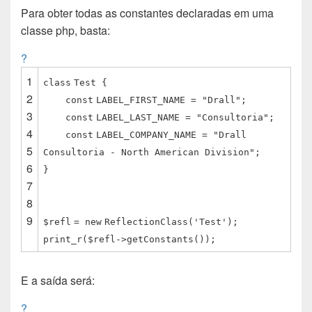
Para obter todas as constantes declaradas em uma
b
s
t
e
i
e
l
classe php, basta:
o
A
e
d
t
r
o
p
r
I
e
?
k
p
n
s
1
t
class
Test {
2
const
LABEL_FIRST_NAME =
"Drall"
;
3
const
LABEL_LAST_NAME =
"Consultoria"
;
4
const
LABEL_COMPANY_NAME =
"Drall
5
Consultoria - North American Division"
;
6
}
7
8
9
$refl
=
new
ReflectionClass(
'Test'
);
print_r(
$refl
->getConstants());
E a saída será:
?