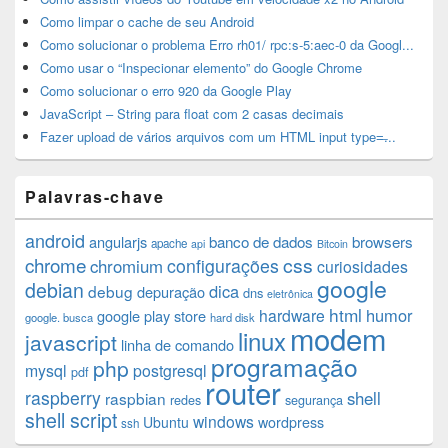
Como limpar o cache de seu Android
Como solucionar o problema Erro rh01/ rpc:s-5:aec-0 da Googl...
Como usar o “Inspecionar elemento” do Google Chrome
Como solucionar o erro 920 da Google Play
JavaScript – String para float com 2 casas decimais
Fazer upload de vários arquivos com um HTML input type=̶...
Palavras-chave
android
angularjs
banco de dados
browsers
apache
api
Bitcoin
chrome
css
configurações
chromium
curiosidades
google
debian
dica
debug
depuração
dns
eletrônica
html
humor
hardware
google play store
google. busca
hard disk
modem
linux
javascript
linha de comando
programação
php
mysql
postgresql
pdf
router
raspberry
shell
raspbian
redes
segurança
shell script
windows
Ubuntu
wordpress
ssh