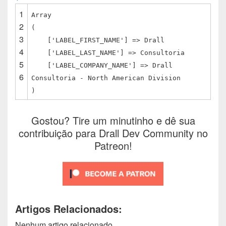
1
Array
2
(
3
[
'LABEL_FIRST_NAME'
] => Drall
4
[
'LABEL_LAST_NAME'
] => Consultoria
5
[
'LABEL_COMPANY_NAME'
] => Drall
6
Consultoria - North American Division
)
Gostou? Tire um minutinho e dê sua
contribuição para Drall Dev Community no
Patreon!
Artigos Relacionados:
Nenhum artigo relacionado.