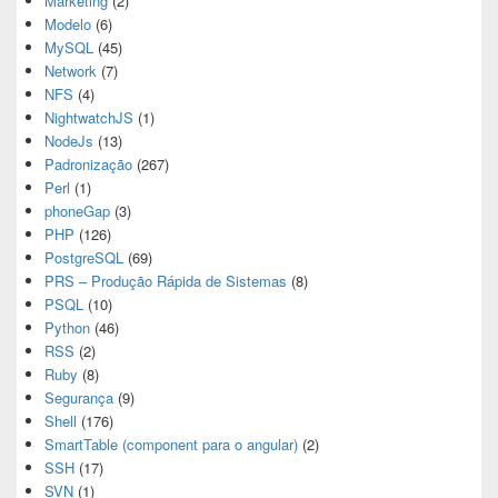
Marketing
(2)
Modelo
(6)
MySQL
(45)
Network
(7)
NFS
(4)
NightwatchJS
(1)
NodeJs
(13)
Padronização
(267)
Perl
(1)
phoneGap
(3)
PHP
(126)
PostgreSQL
(69)
PRS – Produção Rápida de Sistemas
(8)
PSQL
(10)
Python
(46)
RSS
(2)
Ruby
(8)
Segurança
(9)
Shell
(176)
SmartTable (component para o angular)
(2)
SSH
(17)
SVN
(1)