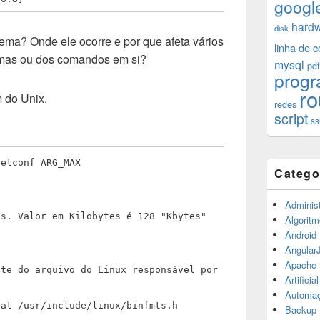
googl
hard
disk
ema? Onde ele ocorre e por que afeta vários
linha de 
mas ou dos comandos em si?
mysql
pdf
prog
ro
 do Unix.
redes
script
ss
getconf ARG_MAX
Catego
Administ
es. Valor em Kilobytes é 128 "Kbytes"
Algoritm
Android
Angular
Apache
nte do arquivo do Linux responsável por
Artificia
Automa
cat /usr/include/linux/binfmts.h
Backup