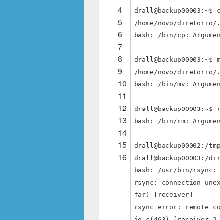
4
drall@backup00003:~$ 
5
/home/novo/diretorio/
6
bash: /bin/cp: Argume
7
8
drall@backup00003:~$ 
9
/home/novo/diretorio/
10
bash: /bin/mv: Argume
11
12
drall@backup00003:~$ 
13
bash: /bin/rm: Argume
14
15
drall@backup00002:/tm
16
drall@backup00003:/di
bash: /usr/bin/rsync:
rsync: connection une
far) [receiver]
rsync error: remote c
io.c(463) [receiver=2