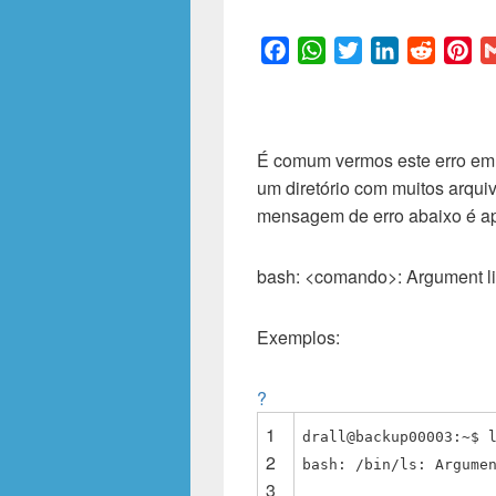
F
W
T
L
R
P
a
h
w
i
e
i
c
a
i
n
d
n
e
t
t
k
d
t
É comum vermos este erro em 
b
s
t
e
i
e
um diretório com muitos arqui
o
A
e
d
t
r
mensagem de erro abaixo é a
o
p
r
I
e
k
p
n
s
t
bash: <comando>: Argument lis
Exemplos:
?
1
drall@backup00003:~$ 
2
bash: /bin/ls: Argume
3