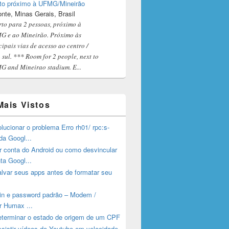
to próximo à UFMG/Mineirão
onte, Minas Gerais, Brasil
to para 2 pessoas, próximo à
 e ao Mineirão. Próximo às
cipais vias de acesso ao centro /
 sul. *** Room for 2 people, next to
 and Mineirao stadium. E...
Mais Vistos
ucionar o problema Erro rh01/ rpc:s-
da Googl...
 conta do Android ou como desvincular
ta Googl...
lvar seus apps antes de formatar seu
gin e password padrão – Modem /
r Humax ...
terminar o estado de origem de um CPF
sistir vídeos do Youtube em velocidade