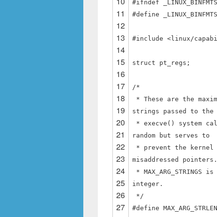
10
#ifndef _LINUX_BINFMT
11
#define _LINUX_BINFMT
12
13
#include <linux/capab
14
15
struct pt_regs;
16
17
/*
18
* These are the maxi
19
strings passed to the
20
* execve() system ca
21
random but serves to
22
* prevent the kernel
23
misaddressed pointers
24
* MAX_ARG_STRINGS is
25
integer.
26
*/
27
#define MAX_ARG_STRLE