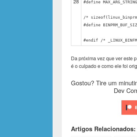
28
#define MAX_ARG_STRIN
/* sizeof(linux_binpr
#define BINPRM_BUF_SI
#endif /* _LINUX_BINF
Da próxima vez que ver este p
é o culpado e como ele foi ori
Gostou? Tire um minutin
Dev Com
Artigos Relacionados: