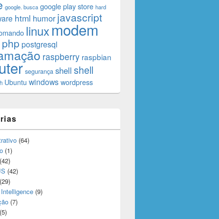
e
google play store
google. busca
hard
javascript
html
humor
ware
modem
linux
comando
php
postgresql
ramação
raspberry
raspbian
uter
shell
shell
segurança
windows
Ubuntu
wordpress
h
rias
rativo
(64)
o
(1)
(42)
JS
(42)
(29)
l Intelligence
(9)
ção
(7)
(5)