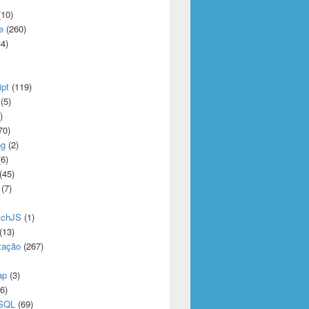
10)
e
(260)
4)
ipt
(119)
(5)
)
70)
ng
(2)
6)
(45)
(7)
tchJS
(1)
(13)
zação
(267)
ap
(3)
6)
eSQL
(69)