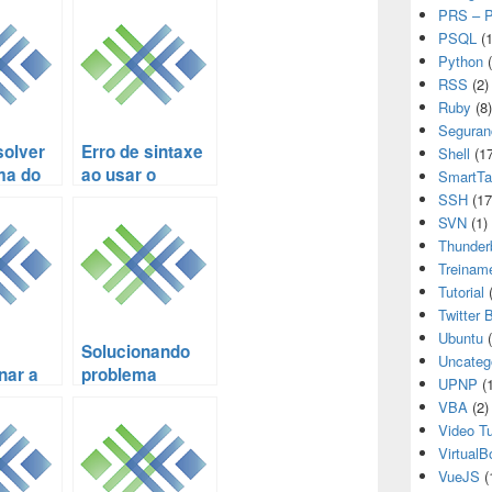
PRS – P
PSQL
(1
Python
(
RSS
(2)
Ruby
(8)
Seguran
olver
Erro de sintaxe
Shell
(17
ma do
ao usar o
SmartTa
comando nohup
SSH
(17
/cópia/
com bash inline
SVN
(1)
tação
For-loop
Thunder
vos no
Treinam
Tutorial
(
Twitter 
Ubuntu
(
Solucionando
Uncateg
nar a
problema
UPNP
(1
drão e
Cannot execute
VBA
(2)
o Linux
/bin/bash:
Video Tu
arquivo
Permission
VirtualB
denied no Linux
VueJS
(