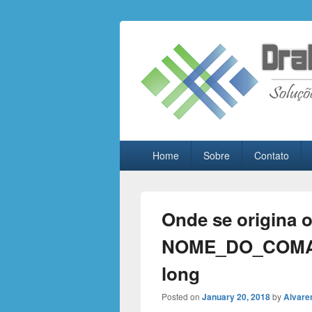
Drall Dev Co
Blog de compartilhamento de informa
Primary
Home
Sobre
Contato
menu
Onde se origina o
NOME_DO_COMAND
long
Posted on
January 20, 2018
by
Alvare