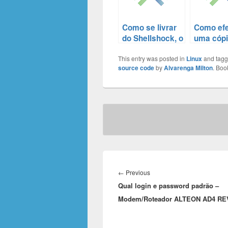
Como se livrar
Como efe
do Shellshock, o
uma cópi
bug que afeta
diretóri
This entry was posted in
todas as
Linux
sobreesc
and tag
source code
by
Alvarenga Milton
. Boo
versões do
conteúd
Bash
existent
Post
navigation
Previous
←
Previous
Qual login e password padrão –
post:
Modem/Roteador ALTEON AD4 REV