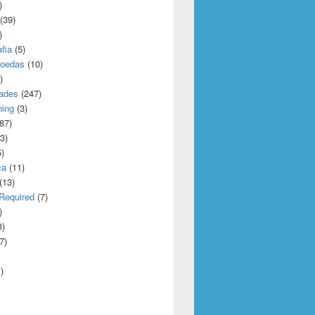
)
(39)
)
afia
(5)
oedas
(10)
)
dades
(247)
ning
(3)
87)
3)
)
ca
(11)
(13)
Required
(7)
)
3)
7)
)