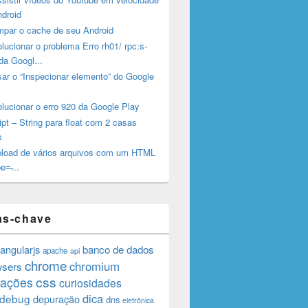
ndroid
mpar o cache de seu Android
ucionar o problema Erro rh01/ rpc:s-
da Googl...
ar o “Inspecionar elemento” do Google
lucionar o erro 920 da Google Play
pt – String para float com 2 casas
s
pload de vários arquivos com um HTML
e=̶...
as-chave
angularjs
banco de dados
apache
api
chrome
chromium
wsers
css
rações
curiosidades
dica
debug
depuração
dns
eletrônica