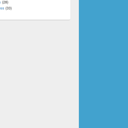
s
(28)
ess
(33)