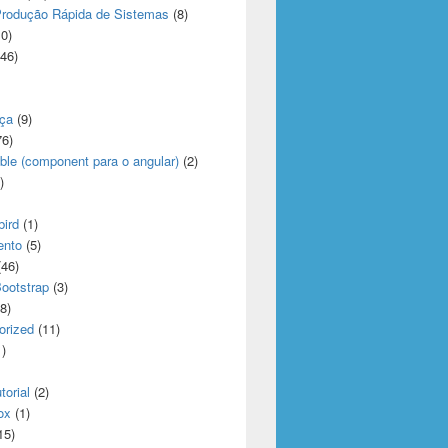
rodução Rápida de Sistemas
(8)
0)
46)
ça
(9)
6)
ble (component para o angular)
(2)
)
bird
(1)
ento
(5)
46)
Bootstrap
(3)
8)
orized
(11)
)
torial
(2)
ox
(1)
15)