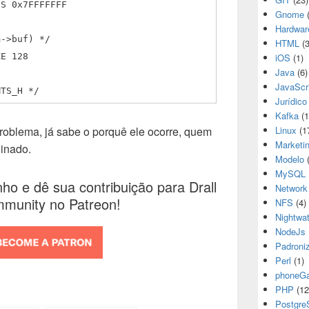
GS 0x7FFFFFFF
Gnome
(
Hardwar
m->buf) */
HTML
(3
ZE 128
iOS
(1)
Java
(6)
JavaScr
MTS_H */
Jurídico
Kafka
(1
roblema, já sabe o porquê ele ocorre, quem
Linux
(1
Marketi
ginado.
Modelo
(
MySQL
ho e dê sua contribuição para Drall
Network
munity no Patreon!
NFS
(4)
Nightwa
NodeJs
Padroni
Perl
(1)
phoneG
PHP
(12
Postgr