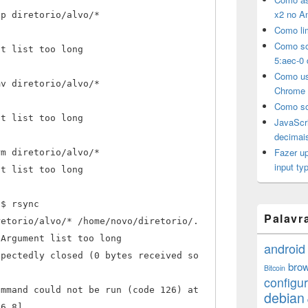
x2 no A
cp diretorio/alvo/*
Como li
.
Como sol
nt list too long
5:aec-0 
Como us
mv diretorio/alvo/*
Chrome
.
Como so
nt list too long
JavaScri
decimai
Fazer u
rm diretorio/alvo/*
input typ
nt list too long
p$ rsync
Palavr
retorio/alvo/* /home/novo/diretorio/.
 Argument list too long
android
xpectedly closed (0 bytes received so
bro
Bitcoin
configu
ommand could not be run (code 126) at
debian
.6.8]