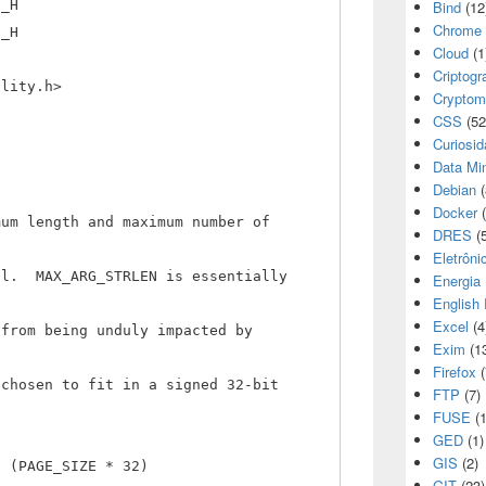
S_H
Bind
(12
Chrome
S_H
Cloud
(1
Criptogr
ility.h>
Cryptom
CSS
(52
Curiosi
Data Mi
Debian
(
Docker
(
mum length and maximum number of
DRES
(5
Eletrôni
ll. MAX_ARG_STRLEN is essentially
Energia
English 
Excel
(4
 from being unduly impacted by
Exim
(1
.
Firefox
(
 chosen to fit in a signed 32-bit
FTP
(7)
FUSE
(1
GED
(1)
GIS
(2)
N (PAGE_SIZE * 32)
GIT
(23)