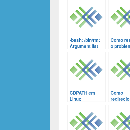
-bash: /bin/rm:
Como res
Argument list
o proble
too long
limite de
exclusão
movimen
de arqui
Linux
CDPATH em
Como
Linux
redirecio
saída pa
de erro n
para um 