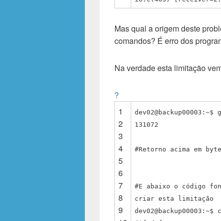
Mas qual a origem deste probl
comandos? É erro dos progra
Na verdade esta limitação vem
?
1
dev02@backup00003:~$ 
2
131072
3
4
#Retorno acima em byt
5
6
7
#E abaixo o código fo
8
criar esta limitação
9
dev02@backup00003:~$ 