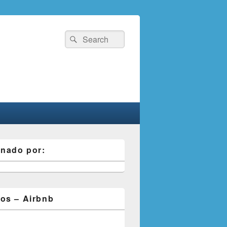
Search
Search
for:
inado por:
os – Airbnb