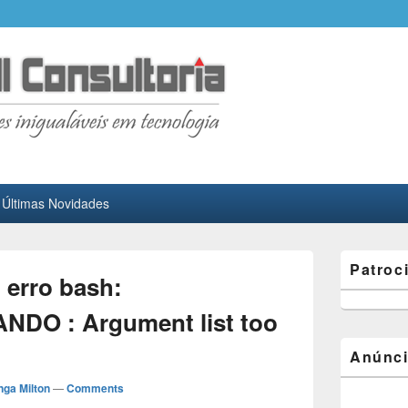
mmunity
ções de desenvolvimento de sistemas
Últimas Novidades
Primary
Patroc
Sidebar
 erro bash:
Widget
Area
O : Argument list too
Anúnci
nga Milton
—
Comments