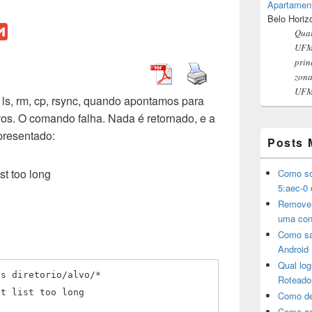
Apartamen
Belo Horiz
G
Quar
m
UFMG
prin
a
zona
i
UFMG
ls, rm, cp, rsync, quando apontamos para
l
vos. O comando falha. Nada é retornado, e a
presentado:
Posts 
t too long
Como sol
5:aec-0 
Remover
uma con
Como sa
Android
Qual lo
ls diretorio/alvo/*
Roteado
nt list too long
Como de
Como as