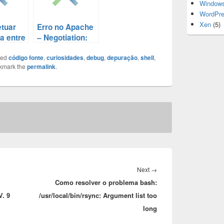
Window
WordPr
Xen
(5)
tuar
Erro no Apache
a entre
– Negotiation:
os sem
Discovered
rever
ged
código fonte
File(s) Matching
,
curiosidades
,
debug
,
depuração
,
shell
,
kmark the
permalink
.
o
Request: None
e
Could Be
Negotiated
Next
Next
→
Como resolver o problema bash:
post:
. 9
/usr/local/bin/rsync: Argument list too
long