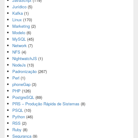
JavaScript
(119)
Jurídico
(5)
Kafka
(1)
Linux
(170)
Marketing
(2)
Modelo
(6)
MySQL
(45)
Network
(7)
NFS
(4)
NightwatchJS
(1)
NodeJs
(13)
Padronização
(267)
Perl
(1)
phoneGap
(3)
PHP
(126)
PostgreSQL
(69)
PRS – Produção Rápida de Sistemas
(8)
PSQL
(10)
Python
(46)
RSS
(2)
Ruby
(8)
Segurança
(9)