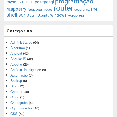
programação
php
mysql
postgresql
pdf
router
raspberry
shell
raspbian
redes
segurança
shell script
windows
Ubuntu
wordpress
ssh
Categorias
Administrativo
(64)
Algoritmo
(1)
Android
(42)
AngularJS
(42)
Apache
(29)
Artificial Intelligence
(9)
Automação
(7)
Backup
(5)
Bind
(12)
Chrome
(39)
Cloud
(1)
Criptografia
(5)
Cryptomoedas
(10)
CSS
(52)