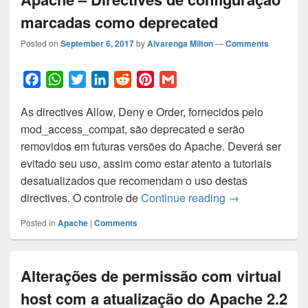
marcadas como deprecated
Posted on
September 6, 2017
by
Alvarenga Milton
—
Comments
F
W
T
L
R
P
G
a
h
w
i
e
i
m
As directives Allow, Deny e Order, fornecidos pelo
c
a
i
n
d
n
a
mod_access_compat, são deprecated e serão
e
t
t
k
d
t
i
removidos em futuras versões do Apache. Deverá ser
b
s
t
e
i
e
l
evitado seu uso, assim como estar atento a tutoriais
o
A
e
d
t
r
desatualizados que recomendam o uso destas
o
p
r
I
e
Apache – Direct
directives. O controle de
Continue reading
→
k
p
n
s
t
Posted in
Apache
|
Comments
Alterações de permissão com virtual
host com a atualização do Apache 2.2