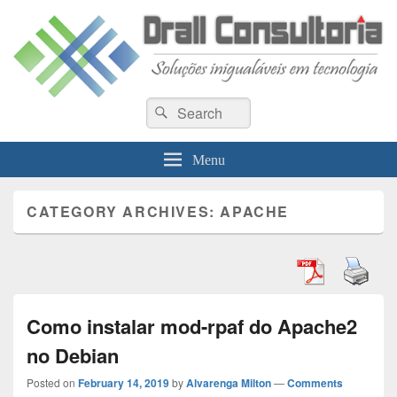
Drall Dev Community
Search
Blog de compartilhamento de informações de desenvolvimento de sistemas
Search
for:
Menu
CATEGORY ARCHIVES:
APACHE
Como instalar mod-rpaf do Apache2
no Debian
Posted on
February 14, 2019
by
Alvarenga Milton
—
Comments