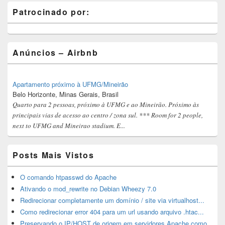
Primary
Patrocinado por:
Sidebar
Widget
Area
Anúncios – Airbnb
Apartamento próximo à UFMG/Mineirão
Belo Horizonte, Minas Gerais, Brasil
Quarto para 2 pessoas, próximo à UFMG e ao Mineirão. Próximo às
principais vias de acesso ao centro / zona sul. *** Room for 2 people,
next to UFMG and Mineirao stadium. E...
Posts Mais Vistos
O comando htpasswd do Apache
Ativando o mod_rewrite no Debian Wheezy 7.0
Redirecionar completamente um domínio / site via virtualhost...
Como redirecionar error 404 para um url usando arquivo .htac...
Preservando o IP/HOST de origem em servidores Apache como