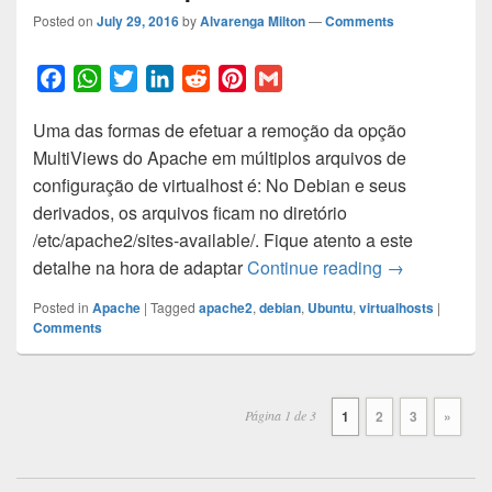
Posted on
July 29, 2016
by
Alvarenga Milton
—
Comments
F
W
T
L
R
P
G
a
h
w
i
e
i
m
Uma das formas de efetuar a remoção da opção
c
a
i
n
d
n
a
MultiViews do Apache em múltiplos arquivos de
e
t
t
k
d
t
i
configuração de virtualhost é: No Debian e seus
b
s
t
e
i
e
l
derivados, os arquivos ficam no diretório
o
A
e
d
t
r
/etc/apache2/sites-available/. Fique atento a este
o
p
r
I
e
Remover Mult
detalhe na hora de adaptar
Continue reading
→
k
p
n
s
t
Posted in
Apache
|
Tagged
apache2
,
debian
,
Ubuntu
,
virtualhosts
|
Comments
Post
navigation
Página 1 de 3
1
2
3
»