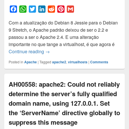
F
W
T
L
R
P
G
a
h
w
i
e
i
m
Com a atualização do Debian 8 Jessie para o Debian
c
a
i
n
d
n
a
9 Stretch, o Apache padrão deixou de ser o 2.2 e
e
t
t
k
d
t
i
passou a ser o Apache 2.4. E uma alteração
b
s
t
e
i
e
l
importante no que tange a virtualhost, é que agora é
o
A
e
d
t
r
Alterações com virtual host com a atuali
Continue reading
→
o
p
r
I
e
k
p
n
s
Posted in
Apache
|
Tagged
apache2
,
virtualhosts
|
Comments
t
AH00558: apache2: Could not reliably
determine the server’s fully qualified
domain name, using 127.0.0.1. Set
the ‘ServerName’ directive globally to
suppress this message