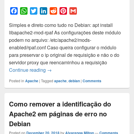
F
W
T
L
R
P
G
a
h
w
i
e
i
m
Simples e direto como tudo no Debian: apt install
c
a
i
n
d
n
a
libapache2-mod-rpaf As configurações deste módulo
e
t
t
k
d
t
i
podem no arquivo: /etc/apache2/mods-
b
s
t
e
i
e
l
enabled/rpaf.conf Caso queira configurar o módulo
o
A
e
d
t
r
para preservar o ip original de requisição e não o do
o
p
r
I
e
servidor proxy que reencaminhou a requisição
k
p
n
s
Como instalar mod-rpaf do Apache2 no 
Continue reading
→
t
Posted in
Apache
|
Tagged
apache
,
debian
|
Comments
Como remover a identificação do
Apache2 em páginas de erro no
Debian
Posted on
December 20, 2018
by
Alvarenga Milton
—
Comments