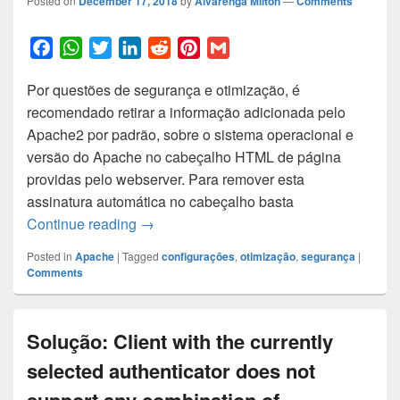
Posted on
December 17, 2018
by
Alvarenga Milton
—
Comments
F
W
T
L
R
P
G
a
h
w
i
e
i
m
Por questões de segurança e otimização, é
c
a
i
n
d
n
a
recomendado retirar a informação adicionada pelo
e
t
t
k
d
t
i
Apache2 por padrão, sobre o sistema operacional e
b
s
t
e
i
e
l
versão do Apache no cabeçalho HTML de página
o
A
e
d
t
r
providas pelo webserver. Para remover esta
o
p
r
I
e
assinatura automática no cabeçalho basta
k
p
n
s
Como remover a identificação do Apac
Continue reading
→
t
Posted in
Apache
|
Tagged
configurações
,
otimização
,
segurança
|
Comments
Solução: Client with the currently
selected authenticator does not
support any combination of