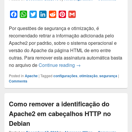
F
W
T
L
R
P
G
a
h
w
i
e
i
m
Por questões de segurança e otimização, é
c
a
i
n
d
n
a
recomendado retirar a informação adicionada pelo
e
t
t
k
d
t
i
Apache2 por padrão, sobre o sistema operacional e
b
s
t
e
i
e
l
versão do Apache da página HTML de erro entre
o
A
e
d
t
r
outras. Para remover esta assinatura automática basta
o
p
r
I
e
Como remover a identific
no arquivo de
Continue reading
→
k
p
n
s
t
Posted in
Apache
|
Tagged
configurações
,
otimização
,
segurança
|
Comments
Como remover a identificação do
Apache2 em cabeçalhos HTTP no
Debian