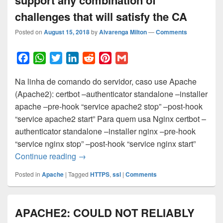
challenges that will satisfy the CA
Posted on
August 15, 2018
by
Alvarenga Milton
—
Comments
F
W
T
L
R
P
G
a
h
w
i
e
i
m
Na linha de comando do servidor, caso use Apache
c
a
i
n
d
n
a
(Apache2): certbot –authenticator standalone –installer
e
t
t
k
d
t
i
apache –pre-hook “service apache2 stop” –post-hook
b
s
t
e
i
e
l
“service apache2 start” Para quem usa Nginx certbot –
o
A
e
d
t
r
authenticator standalone –installer nginx –pre-hook
o
p
r
I
e
“service nginx stop” –post-hook “service nginx start”
k
p
n
s
Solução: Client with the currently selecte
Continue reading
→
t
Posted in
Apache
|
Tagged
HTTPS
,
ssl
|
Comments
APACHE2: COULD NOT RELIABLY