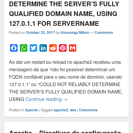
DETERMINE THE SERVER’S FULLY
QUALIFIED DOMAIN NAME, USING
127.0.1.1 FOR SERVERNAME
Posted on
October 25, 2017
by
Alvarenga Milton
—
Comments
F
W
T
L
R
P
G
a
h
w
i
e
i
m
Ao dar um restart ou reload no apache2 recebeu uma
c
a
i
n
d
n
a
mensagem de que “não foi possível determinar um
e
t
t
k
d
t
i
FQDN confiável para o seu nome de domínio, usando
b
s
t
e
i
e
l
127.0.1.1” ou “COULD NOT RELIABLY DETERMINE
o
A
e
d
t
r
THE SERVER’S FULLY QUALIFIED DOMAIN NAME,
o
p
r
I
e
APACHE2: COULD NOT RELIAB
USING
Continue reading
→
k
p
n
s
t
Posted in
Apache
|
Tagged
apache2
,
dns
|
Comments
Apache – Directives de configuração