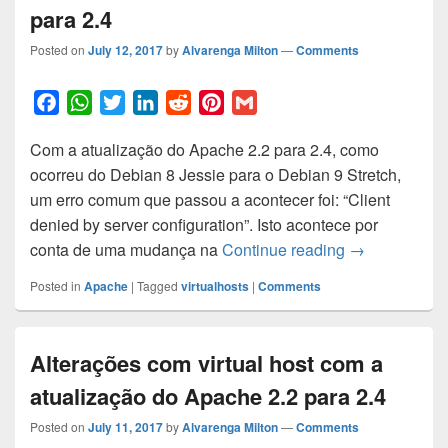
para 2.4
Posted on
July 12, 2017
by
Alvarenga Milton
—
Comments
F
W
T
L
R
P
G
a
h
w
i
e
i
m
Com a atualização do Apache 2.2 para 2.4, como
c
a
i
n
d
n
a
ocorreu do Debian 8 Jessie para o Debian 9 Stretch,
e
t
t
k
d
t
i
um erro comum que passou a acontecer foi: “Client
b
s
t
e
i
e
l
denied by server configuration”. Isto acontece por
o
A
e
d
t
r
Alterações de
conta de uma mudança na
Continue reading
→
o
p
r
I
e
k
p
n
s
Posted in
Apache
|
Tagged
virtualhosts
|
Comments
t
Alterações com virtual host com a
atualização do Apache 2.2 para 2.4
Posted on
July 11, 2017
by
Alvarenga Milton
—
Comments