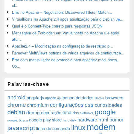
cl...
Erro no Apache – Negotiation: Discovered File(s) Match...
Virtualhosts no Apache 2.4 após atualização para o Debian Je...
Qual é o Content-Type correto para respostas JSON
Mensagem de Forbidden em Virtualhosts no Apache 2.4 após
atu...
Apache2.4 – Modificação na configuração de restrição p...
Remover MultiViews options de vários arquivos de configuraçã...
Erro com manipulador de protocolo para apache2 mod_proxy.
Co...
Palavras-chave
android
angularjs
banco de dados
browsers
apache
api
Bitcoin
chrome
css
configurações
chromium
curiosidades
google
debian
dica
debug
depuração
dns
eletrônica
html
humor
hardware
google play store
google. busca
hard disk
modem
linux
javascript
linha de comando