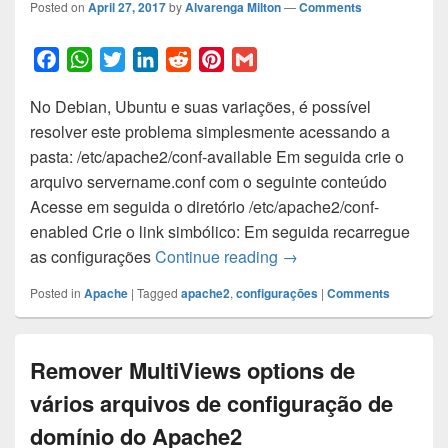
Posted on
April 27, 2017
by
Alvarenga Milton
—
Comments
F
W
T
L
R
P
G
a
h
w
i
e
i
m
No Debian, Ubuntu e suas variações, é possível
c
a
i
n
d
n
a
resolver este problema simplesmente acessando a
e
t
t
k
d
t
i
pasta: /etc/apache2/conf-available Em seguida crie o
b
s
t
e
i
e
l
arquivo servername.conf com o seguinte conteúdo
o
A
e
d
t
r
Acesse em seguida o diretório /etc/apache2/conf-
o
p
r
I
e
enabled Crie o link simbólico: Em seguida recarregue
k
p
n
s
AH00558: apache2: Could
as configurações
Continue reading
→
t
Posted in
Apache
|
Tagged
apache2
,
configurações
|
Comments
Remover MultiViews options de
vários arquivos de configuração de
domínio do Apache2