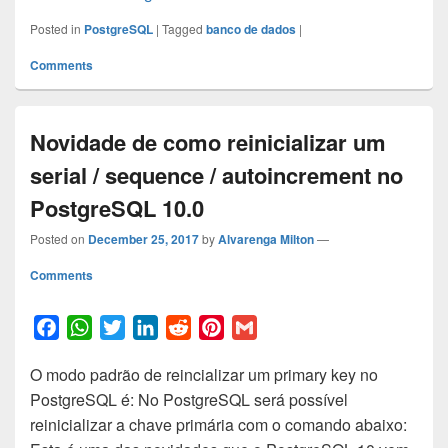
t
Posted in
PostgreSQL
|
Tagged
banco de dados
|
Comments
Novidade de como reinicializar um
serial / sequence / autoincrement no
PostgreSQL 10.0
Posted on
December 25, 2017
by
Alvarenga Milton
—
Comments
F
W
T
L
R
P
G
a
h
w
i
e
i
m
O modo padrão de reincializar um primary key no
c
a
i
n
d
n
a
PostgreSQL é: No PostgreSQL será possível
e
t
t
k
d
t
i
reinicializar a chave primária com o comando abaixo:
b
s
t
e
i
e
l