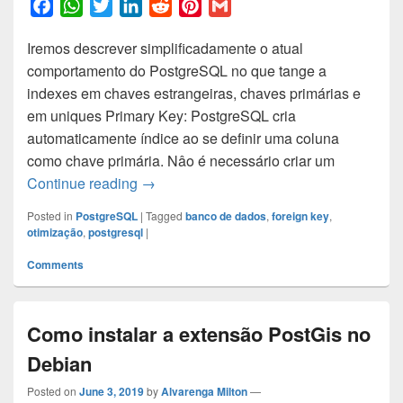
F
W
T
L
R
P
G
a
h
w
i
e
i
m
Iremos descrever simplificadamente o atual
c
a
i
n
d
n
a
comportamento do PostgreSQL no que tange a
e
t
t
k
d
t
i
indexes em chaves estrangeiras, chaves primárias e
b
s
t
e
i
e
l
em uniques Primary Key: PostgreSQL cria
o
A
e
d
t
r
automaticamente índice ao se definir uma coluna
o
p
r
I
e
como chave primária. Nâo é necessário criar um
k
p
n
s
PostgreSQL e indexes em Foreign Keys,
Continue reading
→
t
Posted in
PostgreSQL
|
Tagged
banco de dados
,
foreign key
,
otimização
,
postgresql
|
Comments
Como instalar a extensão PostGis no
Debian
Posted on
June 3, 2019
by
Alvarenga Milton
—