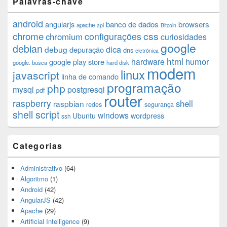
Palavras-chave
android
angularjs
banco de dados
browsers
apache
api
Bitcoin
chrome
css
configurações
chromium
curiosidades
google
debian
dica
debug
depuração
dns
eletrônica
html
humor
hardware
google play store
google. busca
hard disk
modem
linux
javascript
linha de comando
programação
php
mysql
postgresql
pdf
router
raspberry
shell
raspbian
redes
segurança
shell script
windows
Ubuntu
wordpress
ssh
Categorias
Administrativo
(64)
Algoritmo
(1)
Android
(42)
AngularJS
(42)
Apache
(29)
Artificial Intelligence
(9)