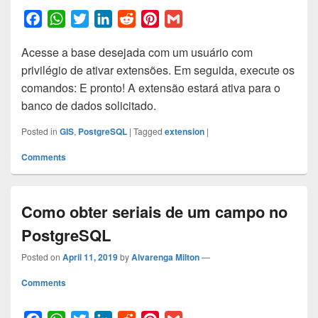
F
W
T
L
R
P
G
a
h
w
i
e
i
m
Acesse a base desejada com um usuário com
c
a
i
n
d
n
a
privilégio de ativar extensões. Em seguida, execute os
e
t
t
k
d
t
i
comandos: E pronto! A extensão estará ativa para o
b
s
t
e
i
e
l
banco de dados solicitado.
o
A
e
d
t
r
o
p
r
I
e
Posted in
GIS
,
PostgreSQL
|
Tagged
extension
|
k
p
n
s
Comments
t
Como obter seriais de um campo no
PostgreSQL
Posted on
April 11, 2019
by
Alvarenga Milton
—
Comments