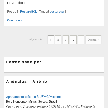
novo_dono
b
s
t
e
i
e
l
o
A
e
d
t
r
Posted in
PostgreSQL
|
Tagged
postgresql
|
o
p
r
I
e
Comments
k
p
n
s
t
Post
navigation
Página 1 de 7
1
2
3
...
»
Última »
Primary
Patrocinado por:
Sidebar
Widget
Area
Anúncios – Airbnb
Apartamento próximo à UFMG/Mineirão
Belo Horizonte, Minas Gerais, Brasil
Quarto para 2 pessoas, próximo à UFMG e ao Mineirão. Próximo às