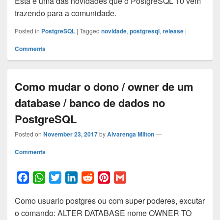
Esta é uma das novidades que o PostgreSQL 10 vem
o
A
e
d
t
r
trazendo para a comunidade.
o
p
r
I
e
k
p
n
s
Posted in
PostgreSQL
|
Tagged
novidade
,
postgresql
,
release
|
t
Comments
Como mudar o dono / owner de um
database / banco de dados no
PostgreSQL
Posted on
November 23, 2017
by
Alvarenga Milton
—
Comments
F
W
T
L
R
P
G
a
h
w
i
e
i
m
Como usuario postgres ou com super poderes, excutar
c
a
i
n
d
n
a
o comando: ALTER DATABASE nome OWNER TO
e
t
t
k
d
t
i