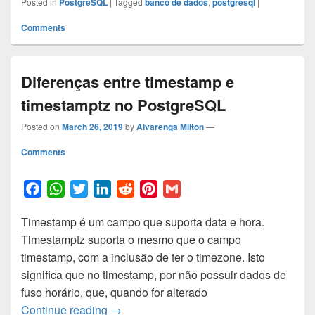
Posted in
PostgreSQL
|
Tagged
banco de dados
,
postgresql
|
b
s
t
e
i
e
l
Comments
o
A
e
d
t
r
o
p
r
I
e
k
p
n
s
Diferenças entre timestamp e
t
timestamptz no PostgreSQL
Posted on
March 26, 2019
by
Alvarenga Milton
—
Comments
F
W
T
L
R
P
G
a
h
w
i
e
i
m
Timestamp é um campo que suporta data e hora.
c
a
i
n
d
n
a
Timestamptz suporta o mesmo que o campo
e
t
t
k
d
t
i
timestamp, com a inclusão de ter o timezone. Isto
b
s
t
e
i
e
l
significa que no timestamp, por não possuir dados de
o
A
e
d
t
r
fuso horário, que, quando for alterado
o
p
r
I
e
Diferenças entre timestamp e timestamp
Continue reading
→
k
p
n
s