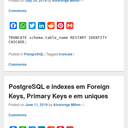
Posted on
July 24, 2019
by
Alvarenga Milton
—
Comments
F
W
T
L
R
P
G
a
h
w
i
e
i
m
TRUNCATE schema.table_name RESTART IDENTITY 
c
a
i
n
d
n
a
CASCADE;
e
t
t
k
d
t
i
b
s
t
e
i
e
l
Posted in
PostgreSQL
|
Tagged
truncate
|
o
A
e
d
t
r
Comments
o
p
r
I
e
k
p
n
s
t
PostgreSQL e indexes em Foreign
Keys, Primary Keys e em uniques
Posted on
June 11, 2019
by
Alvarenga Milton
—
Comments