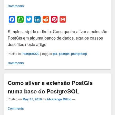
Comments
F
W
T
L
R
P
G
a
h
w
i
e
i
m
Simples, rápido e direto: Caso queira ativar a extensão
c
a
i
n
d
n
a
PostGis em alguma banco de dados, siga os passos
e
t
t
k
d
t
i
descritos neste artigo.
b
s
t
e
i
e
l
o
A
e
d
t
r
Posted in
PostgreSQL
|
Tagged
gis
,
postgis
,
postgresql
|
o
p
r
I
e
Comments
k
p
n
s
t
Como ativar a extensão PostGis
numa base do PostgreSQL
Posted on
May 31, 2019
by
Alvarenga Milton
—
Comments