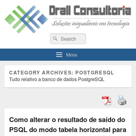
Drall Dev Community
Search
Blog de compartilhamento de informações de desenvolvimento de sistemas
Search
for:
Menu
CATEGORY ARCHIVES:
POSTGRESQL
Tudo relativo a banco de dados PostgreSQL
Como alterar o resultado de saído do
PSQL do modo tabela horizontal para