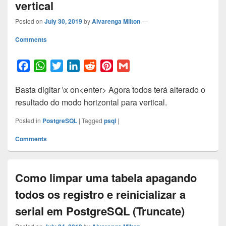
vertical
Posted on
July 30, 2019
by
Alvarenga Milton
—
Comments
F
W
T
L
R
P
G
a
h
w
i
e
i
m
Basta digitar \x on<enter> Agora todos terá alterado o
c
a
i
n
d
n
a
resultado do modo horizontal para vertical.
e
t
t
k
d
t
i
b
s
t
e
i
e
l
Posted in
PostgreSQL
|
Tagged
psql
|
o
A
e
d
t
r
Comments
o
p
r
I
e
k
p
n
s
t
Como limpar uma tabela apagando
todos os registro e reinicializar a
serial em PostgreSQL (Truncate)