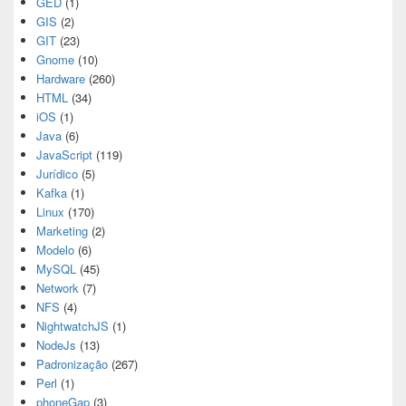
GED
(1)
GIS
(2)
GIT
(23)
Gnome
(10)
Hardware
(260)
HTML
(34)
iOS
(1)
Java
(6)
JavaScript
(119)
Jurídico
(5)
Kafka
(1)
Linux
(170)
Marketing
(2)
Modelo
(6)
MySQL
(45)
Network
(7)
NFS
(4)
NightwatchJS
(1)
NodeJs
(13)
Padronização
(267)
Perl
(1)
phoneGap
(3)