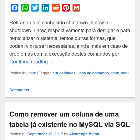
F
W
T
L
R
P
G
a
h
w
i
e
i
m
Retirando o já conhecido shutdown -h now e
c
a
i
n
d
n
a
shutdown -r now, respectivamente para desligar e para
e
t
t
k
d
t
i
reinicializar o sistema, temos outras formas, que
b
s
t
e
i
e
l
podem vim a ser necessárias, ainda mais em caso de
o
A
e
d
t
r
problemas com a execução destes comandos por
o
p
r
I
e
Maneiras de reinicializar ou desligar si
Continue reading
→
k
p
n
s
t
Posted in
Linux
|
Tagged
curiosidades
,
linha de comando
,
linux
,
shell
|
Comments
Como remover um coluna de uma
tabela já existente no MySQL via SQL
Posted on
September 13, 2017
by
Alvarenga Milton
—