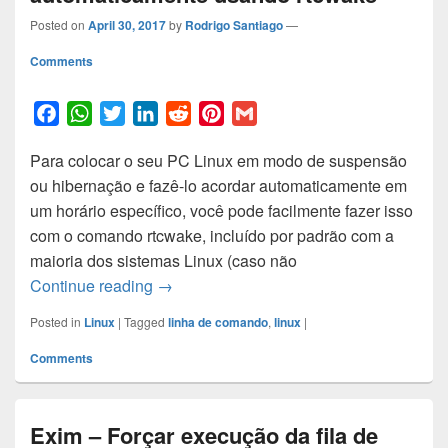
Posted on
April 30, 2017
by
Rodrigo Santiago
—
Comments
F
W
T
L
R
P
G
a
h
w
i
e
i
m
Para colocar o seu PC Linux em modo de suspensão
c
a
i
n
d
n
a
ou hibernação e fazê-lo acordar automaticamente em
e
t
t
k
d
t
i
um horário específico, você pode facilmente fazer isso
b
s
t
e
i
e
l
com o comando rtcwake, incluído por padrão com a
o
A
e
d
t
r
maioria dos sistemas Linux (caso não
o
p
r
I
e
Desligando e ligando o Linux automatic
Continue reading
→
k
p
n
s
t
Posted in
Linux
|
Tagged
linha de comando
,
linux
|
Comments
Exim – Forçar execução da fila de