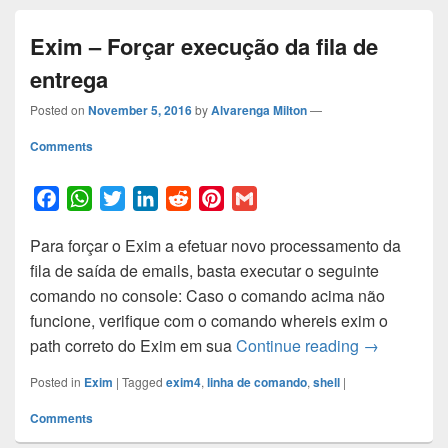
Exim – Forçar execução da fila de
entrega
Posted on
November 5, 2016
by
Alvarenga Milton
—
Comments
F
W
T
L
R
P
G
a
h
w
i
e
i
m
Para forçar o Exim a efetuar novo processamento da
c
a
i
n
d
n
a
fila de saída de emails, basta executar o seguinte
e
t
t
k
d
t
i
comando no console: Caso o comando acima não
b
s
t
e
i
e
l
funcione, verifique com o comando whereis exim o
o
A
e
d
t
r
Exim – Forç
path correto do Exim em sua
Continue reading
→
o
p
r
I
e
k
p
n
s
Posted in
Exim
|
Tagged
exim4
,
linha de comando
,
shell
|
t
Comments