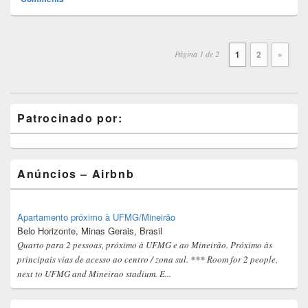
Post
navigation
Página 1 de 2
1
2
»
Primary
Patrocinado por:
Sidebar
Widget
Area
Anúncios – Airbnb
Apartamento próximo à UFMG/Mineirão
Belo Horizonte, Minas Gerais, Brasil
Quarto para 2 pessoas, próximo à UFMG e ao Mineirão. Próximo às
principais vias de acesso ao centro / zona sul. *** Room for 2 people,
next to UFMG and Mineirao stadium. E...