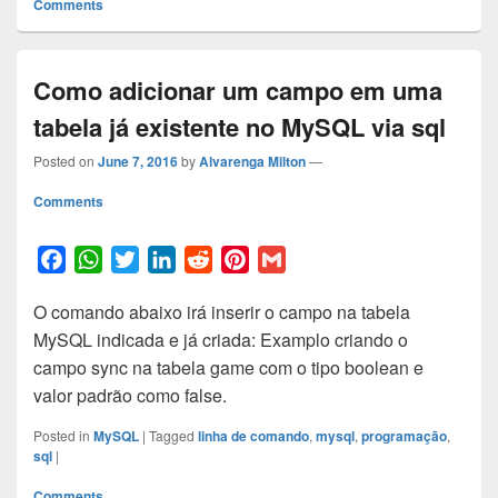
Comments
Como adicionar um campo em uma
tabela já existente no MySQL via sql
Posted on
June 7, 2016
by
Alvarenga Milton
—
Comments
F
W
T
L
R
P
G
a
h
w
i
e
i
m
O comando abaixo irá inserir o campo na tabela
c
a
i
n
d
n
a
MySQL indicada e já criada: Examplo criando o
e
t
t
k
d
t
i
campo sync na tabela game com o tipo boolean e
b
s
t
e
i
e
l
valor padrão como false.
o
A
e
d
t
r
o
p
r
I
e
Posted in
MySQL
|
Tagged
linha de comando
,
mysql
,
programação
,
k
p
n
s
sql
|
t
Comments