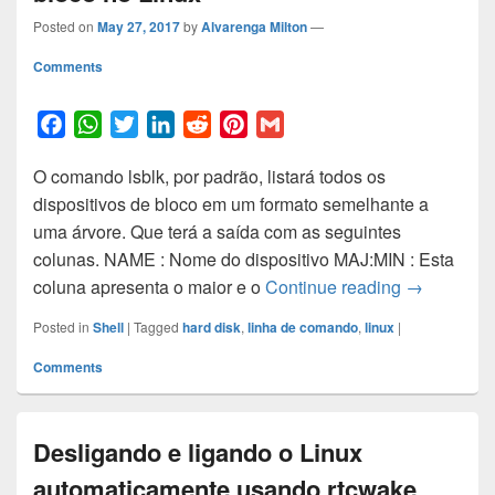
Posted on
May 27, 2017
by
Alvarenga Milton
—
Comments
F
W
T
L
R
P
G
a
h
w
i
e
i
m
O comando lsblk, por padrão, listará todos os
c
a
i
n
d
n
a
dispositivos de bloco em um formato semelhante a
e
t
t
k
d
t
i
uma árvore. Que terá a saída com as seguintes
b
s
t
e
i
e
l
colunas. NAME : Nome do dispositivo MAJ:MIN : Esta
o
A
e
d
t
r
Como listar
coluna apresenta o maior e o
Continue reading
→
o
p
r
I
e
k
p
n
s
Posted in
Shell
|
Tagged
hard disk
,
linha de comando
,
linux
|
t
Comments
Desligando e ligando o Linux
automaticamente usando rtcwake