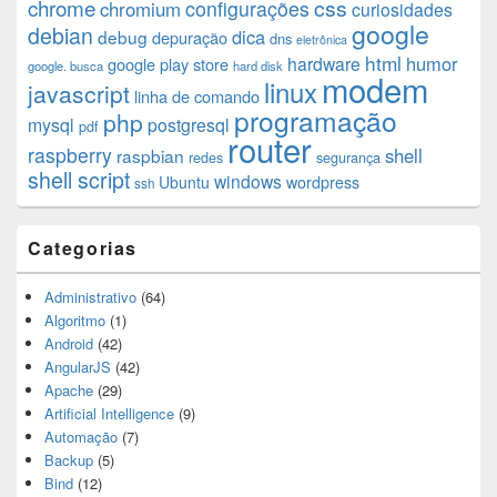
chrome
css
configurações
chromium
curiosidades
google
debian
dica
debug
depuração
dns
eletrônica
html
humor
hardware
google play store
google. busca
hard disk
modem
linux
javascript
linha de comando
programação
php
mysql
postgresql
pdf
router
raspberry
shell
raspbian
redes
segurança
shell script
windows
Ubuntu
wordpress
ssh
Categorias
Administrativo
(64)
Algoritmo
(1)
Android
(42)
AngularJS
(42)
Apache
(29)
Artificial Intelligence
(9)
Automação
(7)
Backup
(5)
Bind
(12)