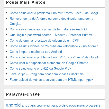
Posts Mais Vistos
Como solucionar o problema Erro rh01/ rpc:s-5:aec-0 da Googl...
Remover conta do Android ou como desvincular uma conta
Googl...
Como salvar seus apps antes de formatar seu Android
Qual login e password padrão – Modem / Roteador Humax ...
Como determinar o estado de origem de um CPF
Como assistir vídeos do Youtube em velocidade x2 no Android
Como limpar o cache de seu Android
Como solucionar o problema Erro rh01/ rpc:s-5:aec-0 da Googl...
Como usar o “Inspecionar elemento” do Google Chrome
Como solucionar o erro 920 da Google Play
JavaScript – String para float com 2 casas decimais
Fazer upload de vários arquivos com um HTML input type=̶...
Palavras-chave
android
angularjs
banco de dados
browsers
apache
api
Bitcoin