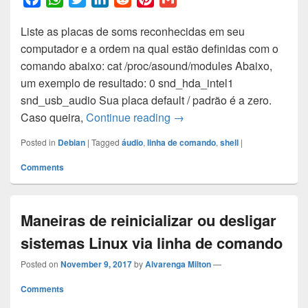
a
h
w
i
e
i
m
Liste as placas de soms reconhecidas em seu
c
a
i
n
d
n
a
computador e a ordem na qual estão definidas com o
e
t
t
k
d
t
i
comando abaixo: cat /proc/asound/modules Abaixo,
b
s
t
e
i
e
l
um exemplo de resultado: 0 snd_hda_intel1
o
A
e
d
t
r
snd_usb_audio Sua placa default / padrão é a zero.
o
p
r
I
e
Como definir a placa de s
Caso queira,
Continue reading
→
k
p
n
s
t
Posted in
Debian
|
Tagged
áudio
,
linha de comando
,
shell
|
Comments
Maneiras de reinicializar ou desligar
sistemas Linux via linha de comando
Posted on
November 9, 2017
by
Alvarenga Milton
—
Comments