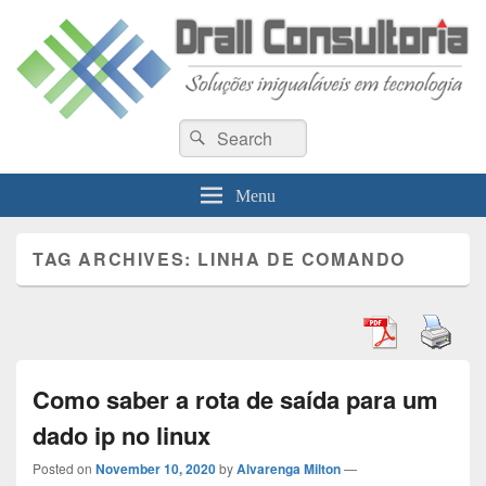
Drall Dev Community
Search
Blog de compartilhamento de informações de desenvolvimento de sistemas
Search
for:
Menu
TAG ARCHIVES:
LINHA DE COMANDO
Como saber a rota de saída para um
dado ip no linux
Posted on
November 10, 2020
by
Alvarenga Milton
—