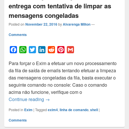
entrega com tentativa de limpar as
mensagens congeladas
Posted on
November 22, 2016
by
Alvarenga Milton
—
Comments
F
W
T
L
R
P
G
a
h
w
i
e
i
m
Para forçar o Exim a efetuar um novo processamento
c
a
i
n
d
n
a
da fila de saída de emails tentando efetuar a limpeza
e
t
t
k
d
t
i
das mensagens congeladas da fila, basta executar o
b
s
t
e
i
e
l
seguinte comando no console: Caso o comando
o
A
e
d
t
r
acima não funcione, verifique com o
o
p
r
I
e
Exim – Forçar execução da fila de entre
Continue reading
→
k
p
n
s
t
Posted in
Exim
|
Tagged
exim4
,
linha de comando
,
shell
|
Comments