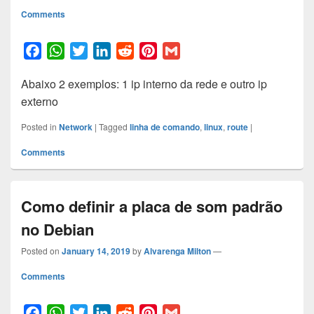
Comments
F
W
T
L
R
P
G
a
h
w
i
e
i
m
Abaixo 2 exemplos: 1 ip interno da rede e outro ip
c
a
i
n
d
n
a
externo
e
t
t
k
d
t
i
b
s
t
e
i
e
l
Posted in
Network
|
Tagged
linha de comando
,
linux
,
route
|
o
A
e
d
t
r
Comments
o
p
r
I
e
k
p
n
s
t
Como definir a placa de som padrão
no Debian
Posted on
January 14, 2019
by
Alvarenga Milton
—
Comments
F
W
T
L
R
P
G