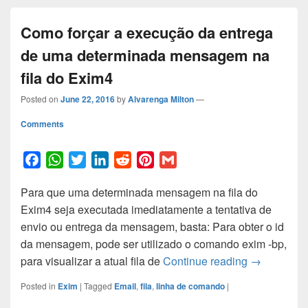
Como forçar a execução da entrega
de uma determinada mensagem na
fila do Exim4
Posted on
June 22, 2016
by
Alvarenga Milton
—
Comments
F
W
T
L
R
P
G
a
h
w
i
e
i
m
Para que uma determinada mensagem na fila do
c
a
i
n
d
n
a
Exim4 seja executada imediatamente a tentativa de
e
t
t
k
d
t
i
envio ou entrega da mensagem, basta: Para obter o id
b
s
t
e
i
e
l
da mensagem, pode ser utilizado o comando exim -bp,
o
A
e
d
t
r
Como força
para visualizar a atual fila de
Continue reading
→
o
p
r
I
e
k
p
n
s
Posted in
Exim
|
Tagged
Email
,
fila
,
linha de comando
|
t