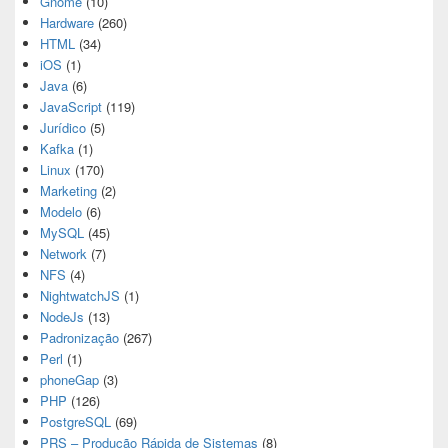
Gnome
(10)
Hardware
(260)
HTML
(34)
iOS
(1)
Java
(6)
JavaScript
(119)
Jurídico
(5)
Kafka
(1)
Linux
(170)
Marketing
(2)
Modelo
(6)
MySQL
(45)
Network
(7)
NFS
(4)
NightwatchJS
(1)
NodeJs
(13)
Padronização
(267)
Perl
(1)
phoneGap
(3)
PHP
(126)
PostgreSQL
(69)
PRS – Produção Rápida de Sistemas
(8)