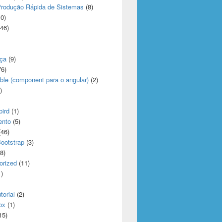
rodução Rápida de Sistemas
(8)
0)
46)
ça
(9)
6)
ble (component para o angular)
(2)
)
bird
(1)
ento
(5)
presentar passagem de parâmetros por valor/cópia e por referê
46)
Bootstrap
(3)
8)
orized
(11)
)
torial
(2)
ox
(1)
15)