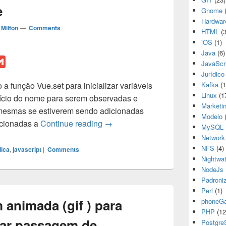
e
Gnome
(
Hardwar
Milton
—
Comments
HTML
(3
iOS
(1)
Java
(6)
G
JavaScr
m
Jurídico
o a função Vue.set para inicializar variáveis
Kafka
(1
a
Linux
(1
nício do nome para serem observadas e
i
Marketi
s mesmas se estiverem sendo adicionadas
l
Modelo
(
Vue.set e atributo contendo caract
icionadas a
Continue reading
→
MySQL
Network
NFS
(4)
dica
,
javascript
|
Comments
Nightwa
NodeJs
Padroni
Perl
(1)
 animada (gif ) para
phoneG
PHP
(12
tar passagem de
Postgr