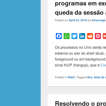
programas em e
queda da sessão 
Posted on
April 23, 2016
by
Alvarenga 
F
W
T
L
R
P
a
h
w
i
e
i
Os processos no Unix serão te
c
a
i
n
d
n
sistema ou sair do shell atua
e
t
t
k
d
t
foreground ou em background.
b
s
t
e
i
e
sinal HUP (hangup), que é
Co
o
A
e
d
t
r
o
p
r
I
e
k
p
n
s
Posted in
Shell
|
Tagged
dica
,
linha de
t
Resolvendo o pro