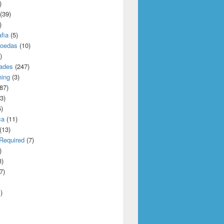
)
(39)
)
afia
(5)
oedas
(10)
)
dades
(247)
ning
(3)
87)
3)
)
ca
(11)
(13)
Required
(7)
)
3)
7)
)