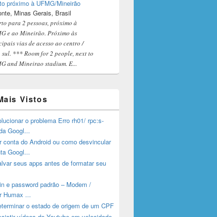
to próximo à UFMG/Mineirão
onte, Minas Gerais, Brasil
to para 2 pessoas, próximo à
 e ao Mineirão. Próximo às
cipais vias de acesso ao centro /
 sul. *** Room for 2 people, next to
 and Mineirao stadium. E...
Mais Vistos
ucionar o problema Erro rh01/ rpc:s-
da Googl...
 conta do Android ou como desvincular
ta Googl...
lvar seus apps antes de formatar seu
gin e password padrão – Modem /
r Humax ...
terminar o estado de origem de um CPF
sistir vídeos do Youtube em velocidade