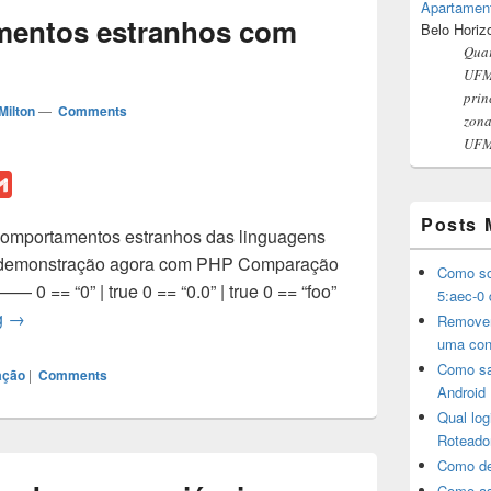
Apartamen
entos estranhos com
Belo Horiz
Quar
UFMG
prin
Milton
—
Comments
zona
UFMG
G
m
Posts 
comportamentos estranhos das linguagens
a
 demonstração agora com PHP Comparação
i
Como sol
 “0” | true 0 == “0.0” | true 0 == “foo”
l
5:aec-0 
PHP – Comportamentos estranhos com in_array
g
→
Remover
uma con
Como sa
ação
|
Comments
Android
Qual lo
Roteado
Como de
Como as