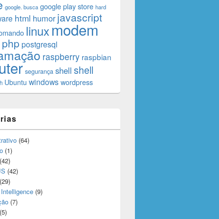
e
google play store
google. busca
hard
javascript
html
humor
ware
modem
linux
comando
php
postgresql
ramação
raspberry
raspbian
uter
shell
shell
segurança
windows
Ubuntu
wordpress
h
rias
rativo
(64)
o
(1)
(42)
JS
(42)
(29)
l Intelligence
(9)
ção
(7)
(5)