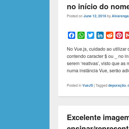
no início do nom
Posted on
June 12, 2016
by
Alvarenga 
F
W
T
L
R
P
a
h
w
i
e
i
No Vue.js, cuidado ao utilizar 
c
a
i
n
d
n
contendo caracter $ ou _ no i
e
t
t
k
d
t
serem ‘reativas’, visto que a
b
s
t
e
i
e
numa instância Vue, serão ad
o
A
e
d
t
r
o
p
r
I
e
k
p
n
s
Posted in
VueJS
|
Tagged
depuração
,
t
Excelente imagem
ensinar/represen