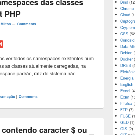
amespaces das classes
Bind
(12
Chrome
pt PHP
Cloud
(1
Criptogr
Milton
—
Comments
Cryptom
CSS
(52
Curiosi
G
Data Mi
m
Debian
(
os ver todos os namespaces existentes num
a
Docker
(
as as classes atualmente carregadas, na
DRES
(5
i
Eletrôni
space padrão, raiz do sistema não
l
Energia
English 
Excel
(4
gramação
|
Comments
Exim
(1
Firefox
(
FTP
(7)
FUSE
(1
GED
(1)
o contendo caracter $ ou _
GIS
(2)
GIT
(23)