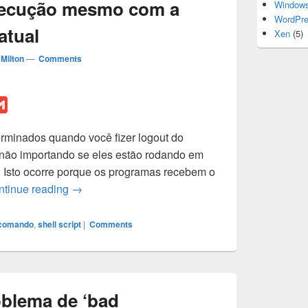
xecução mesmo com a
Window
WordPr
atual
Xen
(5)
Milton
—
Comments
G
m
rminados quando você fizer logout do
a
l, não importando se eles estão rodando em
i
 Isto ocorre porque os programas recebem o
l
Utilizando o comando nohup para manter prog
ntinue reading
→
 comando
,
shell script
|
Comments
blema de ‘bad