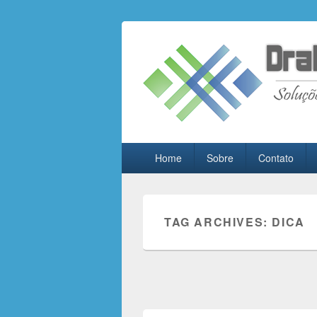
Drall Dev Co
Blog de compartilhamento de informa
Primary
Home
Sobre
Contato
menu
TAG ARCHIVES:
DICA