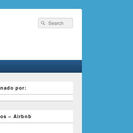
Search
Search
for:
inado por:
os – Airbnb