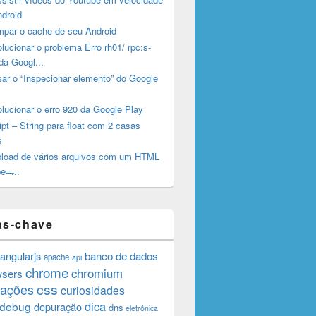
ndroid
mpar o cache de seu Android
ucionar o problema Erro rh01/ rpc:s-
da Googl...
ar o “Inspecionar elemento” do Google
lucionar o erro 920 da Google Play
pt – String para float com 2 casas
s
pload de vários arquivos com um HTML
e=̶...
as-chave
angularjs
banco de dados
apache
api
chrome
chromium
wsers
css
rações
curiosidades
dica
debug
depuração
dns
eletrônica