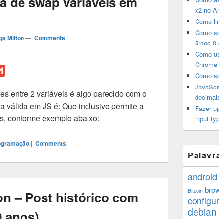
ma de swap variáveis em
x2 no A
Como li
Como sol
ga Milton
—
Comments
5:aec-0 
Como us
Chrome
G
Como so
m
JavaScri
s entre 2 variáveis é algo parecido com o
a
decimai
a válida em JS é: Que inclusive permite a
i
Fazer u
is, conforme exemplo abaixo:
l
input typ
ogramação
|
Comments
Palavr
android
bro
Bitcoin
on – Post histórico com
configu
debian
0 anos)