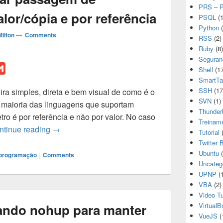
PRS – P
lor/cópia e por referência
PSQL
(1
Python
(
ilton
—
Comments
RSS
(2)
Ruby
(8)
Seguran
G
Shell
(17
m
SmartTa
SSH
(17
ra simples, direta e bem visual de como é o
a
SVN
(1)
 maioria das linguagens que suportam
i
Thunder
ro é por referência e não por valor. No caso
l
Treinam
Excelente imagem animada (gif ) para ensinar/re
ntinue reading
→
Tutorial
(
Twitter 
Ubuntu
(
programação
|
Comments
Uncateg
UPNP
(1
VBA
(2)
Video Tu
ando nohup para manter
VirtualB
VueJS
(