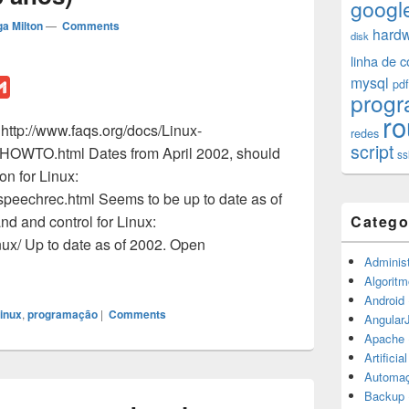
googl
a Milton
—
Comments
hard
disk
linha de 
mysql
pdf
G
prog
m
ro
tp://www.faqs.org/docs/Linux-
a
redes
script
OWTO.html Dates from April 2002, should
i
ss
n for Linux:
l
x/speechrec.html Seems to be up to date as of
 and control for Linux:
Catego
inux/ Up to date as of 2002. Open
Administ
nition – Post histórico com status de 2008 (10 anos)
Algoritm
Android
linux
,
programação
|
Comments
Angular
Apache
Artificia
Automa
Backup